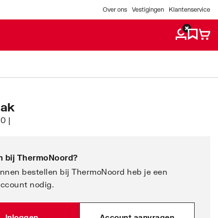
Over ons
Vestigingen
Klantenservice
bak
0 |
 bij
ThermoNoord
?
nnen bestellen bij ThermoNoord heb je een
account nodig.
Inloggen
Account aanvragen