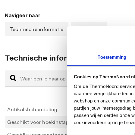
Navigeer naar
Technische informatie
Downloads
Technische informatie
Toestemming
Cookies op ThermoNoord.n
Om de ThermoNoord services v
daarmee vergelijkbare techn
webshop en onze communicati
partijen jouw internetgedra
Antikalkbehandeling
Ja
passen wij en derden onze we
Geschikt voor hoekinstap
Nee
cookievoorkeur op in je brow
Geschikt voor montage met zijwand
Ja