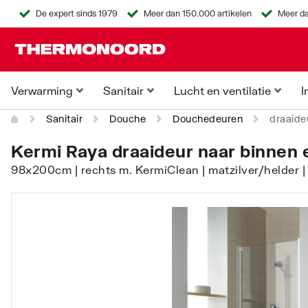
De expert sinds 1979
Meer dan 150.000 artikelen
Meer da
Verwarming
Sanitair
Lucht en ventilatie
I
Sanitair
Douche
Douchedeuren
draaide
Kermi Raya draaideur naar binnen e
98x200cm | rechts m. KermiClean | matzilver/helder