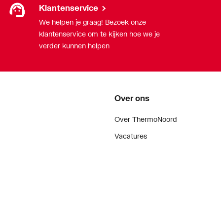
Klantenservice
We helpen je graag! Bezoek onze
klantenservice om te kijken hoe we je
verder kunnen helpen
Over ons
Over ThermoNoord
Vacatures
Contact
Vestigingen
Nieuws
ker
Blog
doen
Projecten