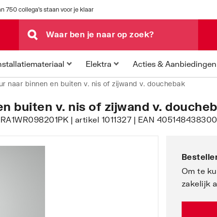
n 750 collega's staan voor je klaar
Acties & Aanbiedingen
nstallatiemateriaal
Elektra
ur naar binnen en buiten v. nis of zijwand v. douchebak
n buiten v. nis of zijwand v. douche
 | RA1WR098201PK | artikel 1011327 | EAN 405148438300
Bestellen
Om te ku
zakelijk 