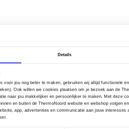
Details
l
oor jou nog beter te maken, gebruiken wij altijd functionele en
ieken). Ook willen we cookies plaatsen om je bezoek aan de T
e naar jou makkelijker en persoonlijker te maken. Met deze co
g binnen en buiten de ThermoNoord website en webshop volgen e
bsite, app, advertenties en communicatie aan jouw interesses 
ser.