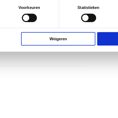
Voorkeuren
Statistieken
Weigeren
heidsglas
nium