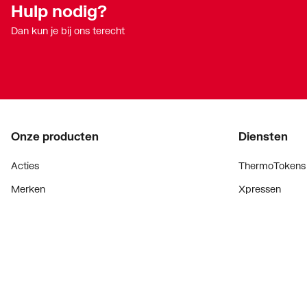
Hulp nodig?
Dan kun je bij ons terecht
Onze producten
Diensten
Acties
ThermoTokens
Merken
Xpressen
Lucht & ventilatie
24/7 Xpressen
Verwarming
DepotXpress
Installatiemateriaal
Xperience
Sanitair
Onderdelenzoe
Digitaal zaken