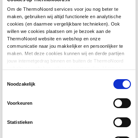
Toon meer
Geschikt voor montage
Ja
Om de ThermoNoord services voor jou nog beter te
op douchebak
maken, gebruiken wij altijd functionele en analytische
cookies (en daarmee vergelijkbare technieken). Ook
Downloads
Geschikt voor montage
Ja
willen we cookies plaatsen om je bezoek aan de
op tegelvloer
ThermoNoord website en webshop en onze
communicatie naar jou makkelijker en persoonlijker te
Exploded_view
image/jpeg
,
18 KB
Geschikt voor
Ja
maken. Met deze cookies kunnen wij en derde partijen
nismontage
jouw internetgedrag binnen en buiten de ThermoNoord
Pictogram
image/jpeg
,
328 KB
website en webshop volgen en verzamelen. Hiermee
Glas-/kunststofdecor
Nee
passen wij en derden onze website, app, advertenties en
Toestemmingsselectie
Sfeerbeeld
image/jpeg
,
328 KB
communicatie aan jouw interesses aan. We slaan je
Noodzakelijk
Inbouwbreedte deur
848
cookievoorkeur op in je browser.
voor montage in nis
Voorkeuren
Inbouwbreedte deur
848
voor montage met
Statistieken
zijwand