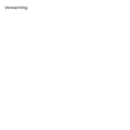
Verwarming
Installatiemateriaal
Sanitair
Diensten
ThermoTokens
Xpressen
24/7 Xpressen
DepotXpress
Xperience
Onderdelenzoeker
Digitaal zakendoen
Bekijk alle evenementen