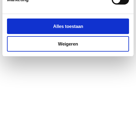
Materiaal deur
Veiligheidsglas
Materiaal profiel
Aluminium
Alles toestaan
Pendeldeur
Ja
Weigeren
Positie deurscharnieren
Links
Profiel
Profielarm
Profielglans
Mat
Totale hoogte
2000
Type deur
Draai eendelig