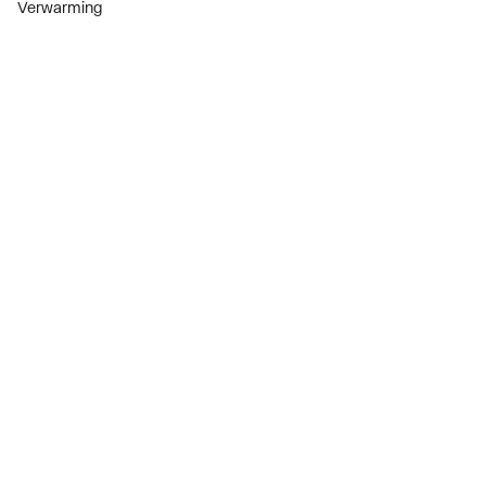
Verwarming
Installatiemateriaal
Sanitair
Diensten
ThermoTokens
Xpressen
24/7 Xpressen
DepotXpress
Xperience
Onderdelenzoeker
Digitaal zakendoen
Bekijk alle evenementen