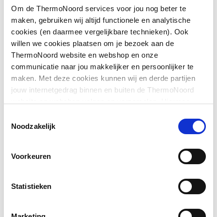
Om de ThermoNoord services voor jou nog beter te
op douchebak
maken, gebruiken wij altijd functionele en analytische
Downloads
cookies (en daarmee vergelijkbare technieken). Ook
Geschikt voor montage
Ja
willen we cookies plaatsen om je bezoek aan de
op tegelvloer
ThermoNoord website en webshop en onze
Pictogram
image/jpeg
,
401 KB
communicatie naar jou makkelijker en persoonlijker te
Geschikt voor
Ja
maken. Met deze cookies kunnen wij en derde partijen
nismontage
Sfeerbeeld
image/jpeg
,
401 KB
jouw internetgedrag binnen en buiten de ThermoNoord
website en webshop volgen en verzamelen. Hiermee
Glas-/kunststofdecor
Nee
passen wij en derden onze website, app, advertenties en
Exploded_view
image/jpeg
,
29 KB
Toestemmingsselectie
communicatie aan jouw interesses aan. We slaan je
Noodzakelijk
Inbouwbreedte deur
910
cookievoorkeur op in je browser.
voor montage in nis
Voorkeuren
Inbouwbreedte deur
910
voor montage met
zijwand
Statistieken
Kleur profiel
Zilver
Marketing