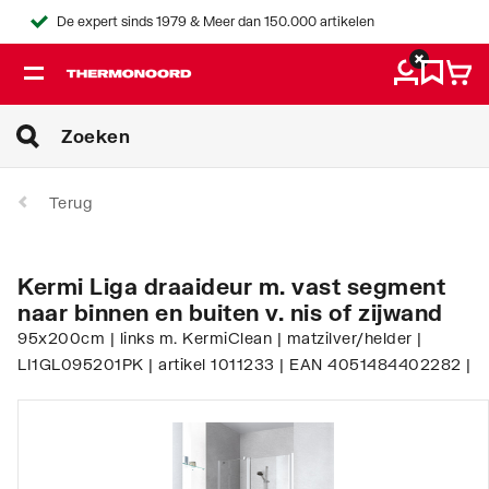
De expert sinds 1979 & Meer dan 150.000 artikelen
Terug
Kermi Liga draaideur m. vast segment
naar binnen en buiten v. nis of zijwand
95x200cm | links m. KermiClean | matzilver/helder |
LI1GL095201PK | artikel 1011233 | EAN 4051484402282 |