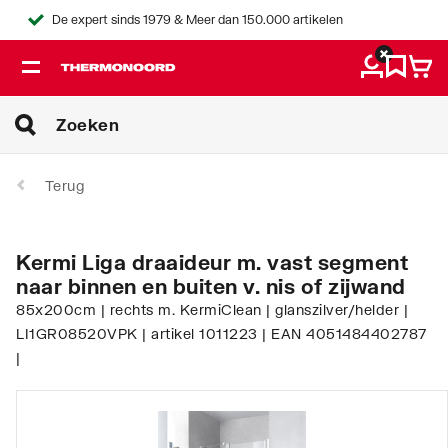
De expert sinds 1979 & Meer dan 150.000 artikelen
Terug
Kermi Liga draaideur m. vast segment
naar binnen en buiten v. nis of zijwand
85x200cm | rechts m. KermiClean | glanszilver/helder |
LI1GR08520VPK | artikel 1011223 | EAN 4051484402787
|