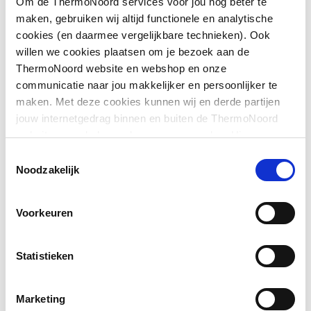
Om de ThermoNoord services voor jou nog beter te
Toon meer
Geschikt voor montage
Ja
maken, gebruiken wij altijd functionele en analytische
op douchebak
cookies (en daarmee vergelijkbare technieken). Ook
willen we cookies plaatsen om je bezoek aan de
Downloads
Geschikt voor montage
Ja
ThermoNoord website en webshop en onze
op tegelvloer
communicatie naar jou makkelijker en persoonlijker te
maken. Met deze cookies kunnen wij en derde partijen
Sfeerbeeld
image/jpeg
,
401 KB
Geschikt voor
Ja
jouw internetgedrag binnen en buiten de ThermoNoord
nismontage
website en webshop volgen en verzamelen. Hiermee
Exploded_view
image/jpeg
,
29 KB
passen wij en derden onze website, app, advertenties en
Toestemmingsselectie
Glas-/kunststofdecor
Nee
communicatie aan jouw interesses aan. We slaan je
Noodzakelijk
cookievoorkeur op in je browser.
Inbouwbreedte deur
810
Voorkeuren
voor montage in nis
Inbouwbreedte deur
810
Statistieken
voor montage met
zijwand
Marketing