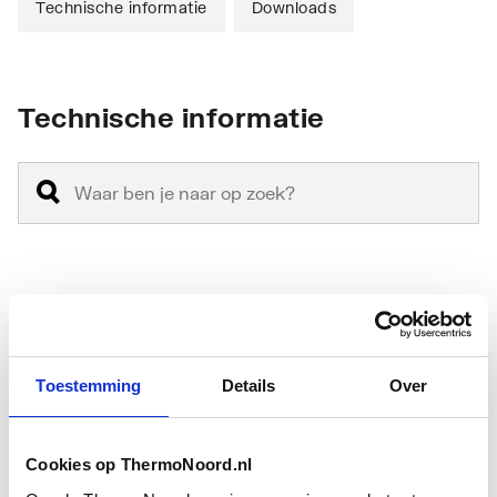
Technische informatie
Downloads
Technische informatie
Antikalkbehandeling
Ja
Geschikt voor
Nee
Toestemming
Details
Over
hoekinstap
Geschikt voor montage
Ja
Cookies op ThermoNoord.nl
met zijwand