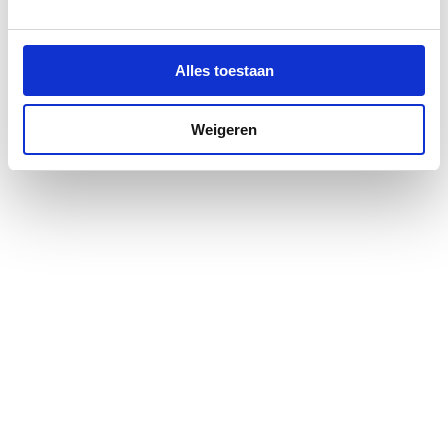
Kleur profiel
Zilver
Materiaal deur
Veiligheidsglas
Alles toestaan
Materiaal profiel
Aluminium
Weigeren
Pendeldeur
Ja
Positie deurscharnieren
Rechts
Profiel
Profielarm
Profielglans
Glanzend
Totale hoogte
2000
Type deur
Draai eendelig