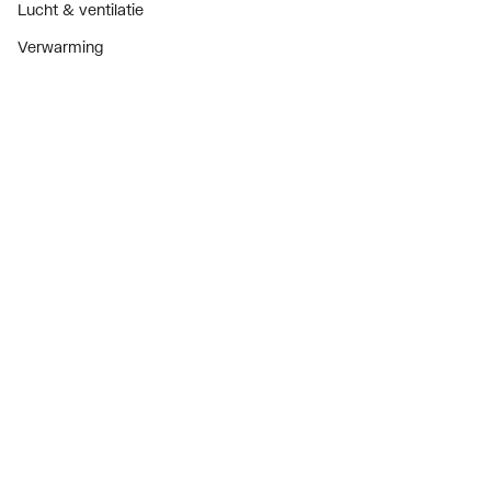
Lucht & ventilatie
Verwarming
Installatiemateriaal
Sanitair
Diensten
ThermoTokens
Xpressen
24/7 Xpressen
DepotXpress
Xperience
Onderdelenzoeker
Digitaal zakendoen