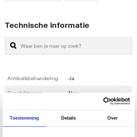
Technische informatie
Antikalkbehandeling
Ja
Geschikt voor
Nee
hoekinstap
Geschikt voor montage
Ja
Toestemming
Details
Over
met zijwand
Toon meer
Geschikt voor montage
Ja