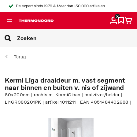
De expert sinds 1979 & Meer dan 150.000 artikelen
Terug
Kermi Liga draaideur m. vast segment
naar binnen en buiten v. nis of zijwand
80x200cm | rechts m. KermiClean | matzilver/helder |
LI1GR080201PK | artikel 1011211 | EAN 4051484402688 |