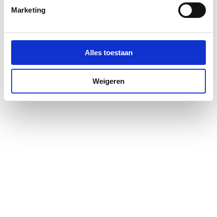
Marketing
Materiaal deur
Veiligheidsglas
Materiaal profiel
Aluminium
Alles toestaan
Pendeldeur
Ja
Weigeren
Positie deurscharnieren
Rechts
Profiel
Profielarm
Profielglans
Mat
Totale hoogte
2000
Type deur
Draai eendelig