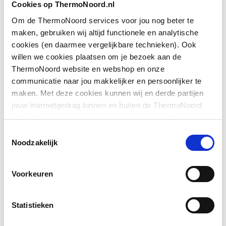
Cookies op ThermoNoord.nl
op douchebak
Om de ThermoNoord services voor jou nog beter te
Downloads
maken, gebruiken wij altijd functionele en analytische
Geschikt voor montage
Ja
cookies (en daarmee vergelijkbare technieken). Ook
op tegelvloer
willen we cookies plaatsen om je bezoek aan de
Sfeerbeeld
image/jpeg
,
401 KB
ThermoNoord website en webshop en onze
Geschikt voor
Ja
communicatie naar jou makkelijker en persoonlijker te
nismontage
Exploded_view
image/jpeg
,
29 KB
maken. Met deze cookies kunnen wij en derde partijen
jouw internetgedrag binnen en buiten de ThermoNoord
Glas-/kunststofdecor
Nee
website en webshop volgen en verzamelen. Hiermee
Pictogram
image/jpeg
,
401 KB
passen wij en derden onze website, app, advertenties en
Inbouwbreedte deur
760
Toestemmingsselectie
communicatie aan jouw interesses aan. We slaan je
Noodzakelijk
voor montage in nis
Sfeerbeeld
image/jpeg
,
401 KB
cookievoorkeur op in je browser.
Inbouwbreedte deur
760
Voorkeuren
voor montage met
zijwand
Statistieken
Kleur profiel
Zilver