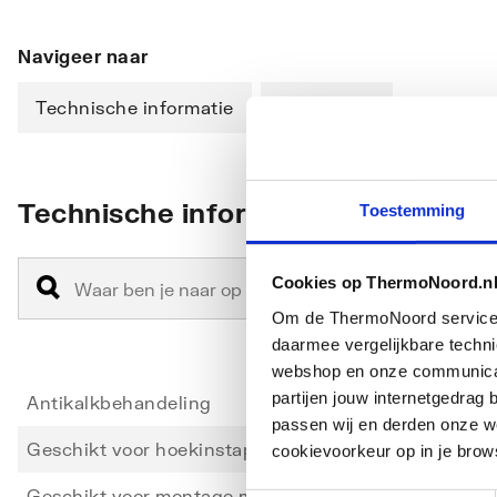
Navigeer naar
Technische informatie
Downloads
Technische informatie
Toestemming
Cookies op ThermoNoord.n
Om de ThermoNoord services v
daarmee vergelijkbare techn
webshop en onze communicati
partijen jouw internetgedra
Antikalkbehandeling
Nee
passen wij en derden onze we
Geschikt voor hoekinstap
Nee
cookievoorkeur op in je brow
Geschikt voor montage met zijwand
Ja