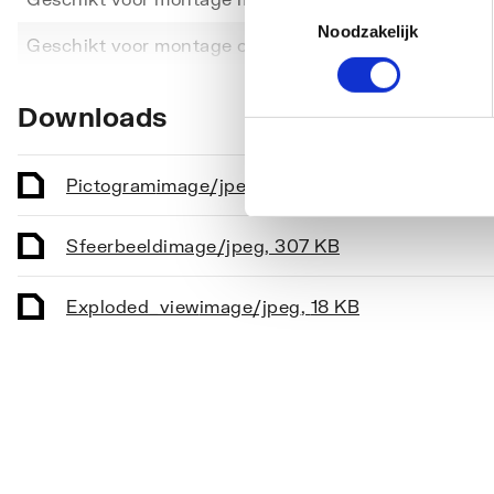
Toestemmingsselectie
Noodzakelijk
Toon meer
Geschikt voor montage op douchebak
Ja
Geschikt voor montage op tegelvloer
Ja
Downloads
Geschikt voor nismontage
Ja
Glas-/kunststofdecor
Nee
Pictogram
image/jpeg
,
307 KB
Inbouwbreedte deur voor montage in nis
793
Sfeerbeeld
image/jpeg
,
307 KB
Inbouwbreedte deur voor montage met
793
zijwand
Exploded_view
image/jpeg
,
18 KB
Kleur profiel
Zilver
Materiaal deur
Veilig
Materiaal profiel
Alumi
Pendeldeur
Ja