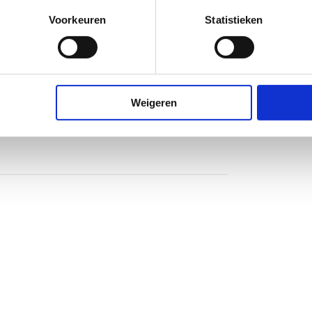
Voorkeuren
Statistieken
Weigeren
heidsglas
nium