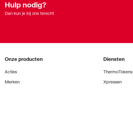
Hulp nodig?
Dan kun je bij ons terecht
Onze producten
Diensten
Acties
ThermoTokens
Merken
Xpressen
Lucht & ventilatie
24/7 Xpressen
Verwarming
DepotXpress
Installatiemateriaal
Xperience
Sanitair
Onderdelenzoe
Digitaal zaken