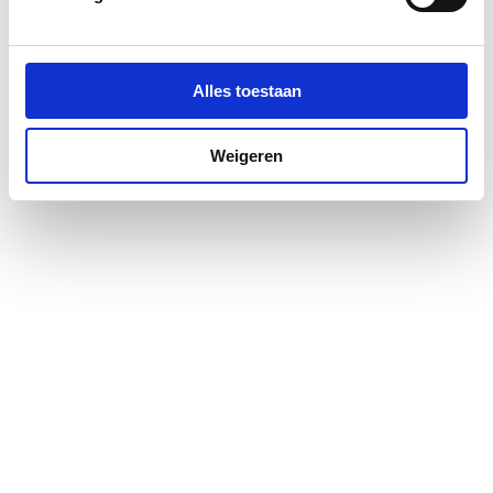
Kleur profiel
Zilver
Materiaal deur
Veiligheidsglas
Alles toestaan
Materiaal profiel
Aluminium
Weigeren
Pendeldeur
Ja
Positie deurscharnieren
Links
Profiel
Profielarm
Profielglans
Glanzend
Totale hoogte
2000
Type deur
Draai eendelig