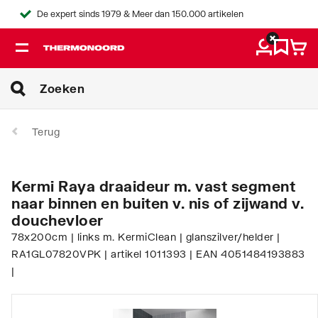
De expert sinds 1979 & Meer dan 150.000 artikelen
Terug
Kermi Raya draaideur m. vast segment
naar binnen en buiten v. nis of zijwand v.
douchevloer
78x200cm | links m. KermiClean | glanszilver/helder |
RA1GL07820VPK | artikel 1011393 | EAN 4051484193883
|