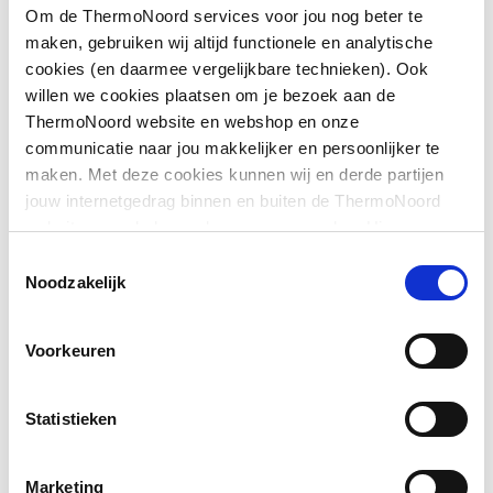
Om de ThermoNoord services voor jou nog beter te
maken, gebruiken wij altijd functionele en analytische
Toon meer
Geschikt voor montage
Ja
cookies (en daarmee vergelijkbare technieken). Ook
op douchebak
willen we cookies plaatsen om je bezoek aan de
Downloads
ThermoNoord website en webshop en onze
Geschikt voor montage
Ja
communicatie naar jou makkelijker en persoonlijker te
op tegelvloer
maken. Met deze cookies kunnen wij en derde partijen
Sfeerbeeld
image/jpeg
,
307 KB
jouw internetgedrag binnen en buiten de ThermoNoord
Geschikt voor
Ja
website en webshop volgen en verzamelen. Hiermee
nismontage
passen wij en derden onze website, app, advertenties en
Exploded_view
image/jpeg
,
18 KB
Toestemmingsselectie
communicatie aan jouw interesses aan. We slaan je
Noodzakelijk
Glas-/kunststofdecor
Nee
cookievoorkeur op in je browser.
Inbouwbreedte deur
743
Voorkeuren
voor montage in nis
Statistieken
Inbouwbreedte deur
743
voor montage met
zijwand
Marketing