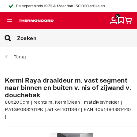
De expert sinds 1979 & Meer dan 150.000 artikelen
Terug
Kermi Raya draaideur m. vast segment
naar binnen en buiten v. nis of zijwand v.
douchebak
88x200cm | rechts m. KermiClean | matzilver/helder |
RA1GR088201PK | artikel 1011367 | EAN 4051484381440
|