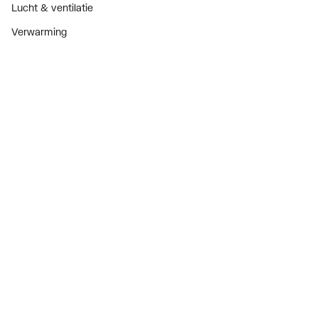
Lucht & ventilatie
Verwarming
Installatiemateriaal
Sanitair
Diensten
ThermoTokens
Xpressen
24/7 Xpressen
DepotXpress
Xperience
Onderdelenzoeker
Digitaal zakendoen