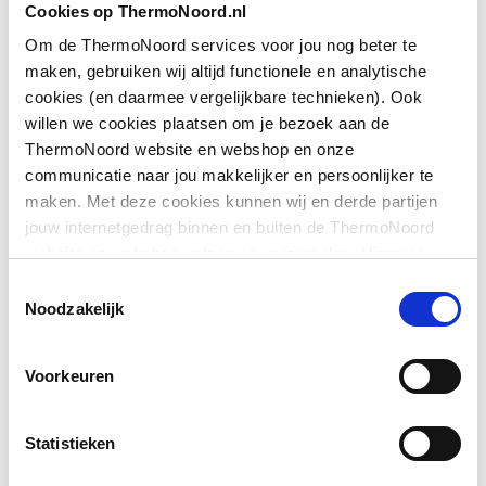
Cookies op ThermoNoord.nl
Om de ThermoNoord services voor jou nog beter te
Toon meer
Geschikt voor montage
Ja
maken, gebruiken wij altijd functionele en analytische
op douchebak
cookies (en daarmee vergelijkbare technieken). Ook
Downloads
willen we cookies plaatsen om je bezoek aan de
Geschikt voor montage
Ja
ThermoNoord website en webshop en onze
op tegelvloer
communicatie naar jou makkelijker en persoonlijker te
Sfeerbeeld
image/jpeg
,
307 KB
maken. Met deze cookies kunnen wij en derde partijen
Geschikt voor
Ja
jouw internetgedrag binnen en buiten de ThermoNoord
nismontage
Sfeerbeeld
image/jpeg
,
307 KB
website en webshop volgen en verzamelen. Hiermee
passen wij en derden onze website, app, advertenties en
Glas-/kunststofdecor
Nee
Toestemmingsselectie
communicatie aan jouw interesses aan. We slaan je
Noodzakelijk
Exploded_view
image/jpeg
,
18 KB
cookievoorkeur op in je browser.
Inbouwbreedte deur
843
voor montage in nis
Voorkeuren
Inbouwbreedte deur
843
voor montage met
Statistieken
zijwand