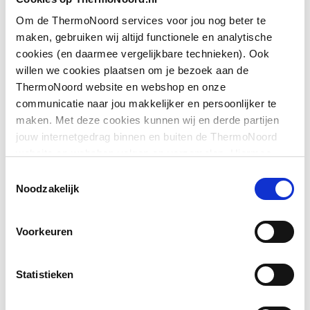
Toon meer
Geschikt voor montage
Ja
Om de ThermoNoord services voor jou nog beter te
op douchebak
maken, gebruiken wij altijd functionele en analytische
cookies (en daarmee vergelijkbare technieken). Ook
Downloads
Geschikt voor montage
Ja
willen we cookies plaatsen om je bezoek aan de
op tegelvloer
ThermoNoord website en webshop en onze
communicatie naar jou makkelijker en persoonlijker te
Sfeerbeeld
image/jpeg
,
307 KB
Geschikt voor
Ja
maken. Met deze cookies kunnen wij en derde partijen
nismontage
jouw internetgedrag binnen en buiten de ThermoNoord
Sfeerbeeld
image/jpeg
,
307 KB
website en webshop volgen en verzamelen. Hiermee
Glas-/kunststofdecor
Nee
passen wij en derden onze website, app, advertenties en
Toestemmingsselectie
Exploded_view
image/jpeg
,
18 KB
communicatie aan jouw interesses aan. We slaan je
Noodzakelijk
Inbouwbreedte deur
768
cookievoorkeur op in je browser.
voor montage in nis
Voorkeuren
Inbouwbreedte deur
768
voor montage met
Statistieken
zijwand