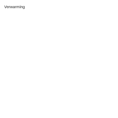
Verwarming
Installatiemateriaal
Sanitair
Diensten
ThermoTokens
Xpressen
24/7 Xpressen
DepotXpress
Xperience
Onderdelenzoeker
Digitaal zakendoen
Bekijk alle evenementen