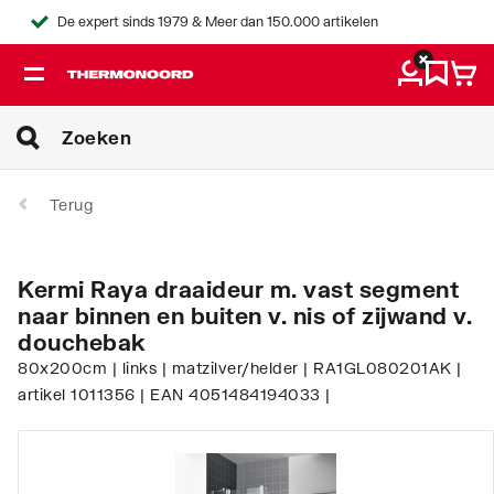
De expert sinds 1979 & Meer dan 150.000 artikelen
Terug
Kermi Raya draaideur m. vast segment
naar binnen en buiten v. nis of zijwand v.
douchebak
80x200cm | links | matzilver/helder | RA1GL080201AK |
artikel 1011356 | EAN 4051484194033 |