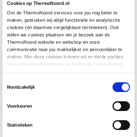
Cookies op ThermoNoord.nl
Om de ThermoNoord services voor jou nog beter te
Toon meer
Geschikt voor montage
Ja
maken, gebruiken wij altijd functionele en analytische
op douchebak
cookies (en daarmee vergelijkbare technieken). Ook
Downloads
willen we cookies plaatsen om je bezoek aan de
Geschikt voor montage
Ja
ThermoNoord website en webshop en onze
op tegelvloer
communicatie naar jou makkelijker en persoonlijker te
Sfeerbeeld
image/jpeg
,
307 KB
maken. Met deze cookies kunnen wij en derde partijen
Geschikt voor
Ja
jouw internetgedrag binnen en buiten de ThermoNoord
nismontage
Sfeerbeeld
image/jpeg
,
307 KB
website en webshop volgen en verzamelen. Hiermee
passen wij en derden onze website, app, advertenties en
Glas-/kunststofdecor
Nee
Toestemmingsselectie
communicatie aan jouw interesses aan. We slaan je
Noodzakelijk
Exploded_view
image/jpeg
,
18 KB
cookievoorkeur op in je browser.
Inbouwbreedte deur
718
voor montage in nis
Voorkeuren
Inbouwbreedte deur
718
voor montage met
Statistieken
zijwand