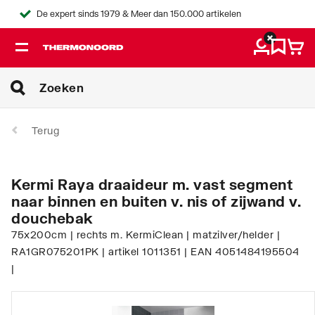
De expert sinds 1979 & Meer dan 150.000 artikelen
Terug
Kermi Raya draaideur m. vast segment
naar binnen en buiten v. nis of zijwand v.
douchebak
75x200cm | rechts m. KermiClean | matzilver/helder |
RA1GR075201PK | artikel 1011351 | EAN 4051484195504
|