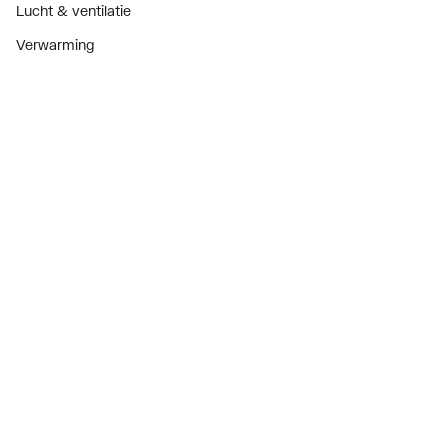
Lucht & ventilatie
Verwarming
Installatiemateriaal
Sanitair
Diensten
ThermoTokens
Xpressen
24/7 Xpressen
DepotXpress
Xperience
Onderdelenzoeker
Digitaal zakendoen