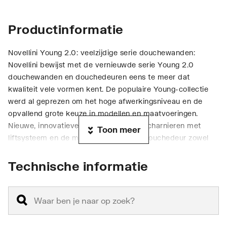
Productinformatie
Novellini Young 2.0: veelzijdige serie douchewanden:
Novellini bewijst met de vernieuwde serie Young 2.0
douchewanden en douchedeuren eens te meer dat
kwaliteit vele vormen kent. De populaire Young-collectie
werd al geprezen om het hoge afwerkingsniveau en de
opvallend grote keuze in modellen en maatvoeringen.
Nieuwe, innovatieve details zoals deurscharnieren met
Toon meer
liftsysteem en de mogelijkheid om de douchedeur zowel
naar binnen als naar buiten te openen, maken de Novellini
Young 2.0 nog completer. Met de uitbreiding van de
Technische informatie
accessoirelijn met een strakke muursteun en een moderne,
slanke handgreep laat deze nieuwe 2.0 serie niets meer te
wensen over.