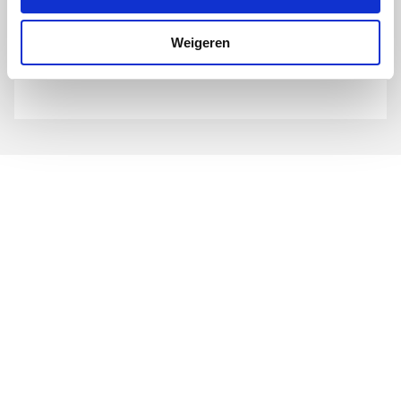
100cm | t.b.v. 1B-1BS-G
zijwand
Weigeren
artikel
:
0321106
Instapbreedte
900
Leverancier
:
R51BN1B1-TR
Kleur handgreep
Chroom
Kleur profiel
Chroom
Liftscharnier
Ja
Materiaal deur
Veiligheidsglas
Materiaal profiel
Aluminium
Max. uitzwaai afstand
910
deur/paneel
Met dorpel
Ja