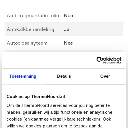
Anti-fragmentatie folie
Nee
Antikalkbehandeling
Ja
Autoclose syteem
Nee
Extra helder
Nee
Toon meer
Gemakkelijk te reinigen
Nee
Toestemming
Details
Over
behandeling
Downloads
Geschikt voor
Nee
Cookies op ThermoNoord.nl
hoekinstap
Om de ThermoNoord services voor jou nog beter te
Overig
application/pdf
,
6 MB
Geschikt voor montage
Nee
maken, gebruiken wij altijd functionele en analytische
in lijn
cookies (en daarmee vergelijkbare technieken). Ook
BIM
application/zip
,
1 MB
willen we cookies plaatsen om je bezoek aan de