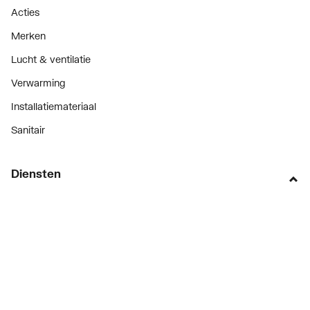
Acties
Merken
Lucht & ventilatie
Verwarming
Installatiemateriaal
Sanitair
Diensten
ThermoTokens
Xpressen
24/7 Xpressen
DepotXpress
Xperience