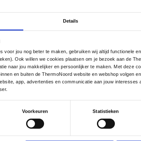
Details
l
oor jou nog beter te maken, gebruiken wij altijd functionele en
ieken). Ook willen we cookies plaatsen om je bezoek aan de T
e naar jou makkelijker en persoonlijker te maken. Met deze co
g binnen en buiten de ThermoNoord website en webshop volgen e
bsite, app, advertenties en communicatie aan jouw interesses 
ser.
Voorkeuren
Statistieken