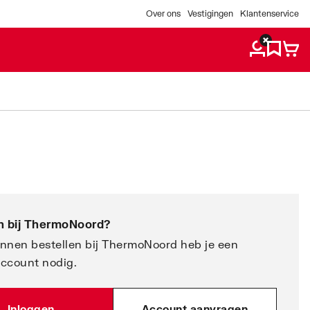
Over ons
Vestigingen
Klantenservice
 bij
ThermoNoord
?
nnen bestellen bij ThermoNoord heb je een
account nodig.
Inloggen
Account aanvragen