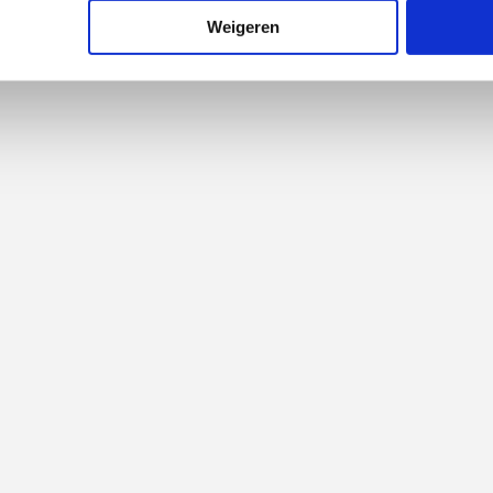
Weigeren
m
m
heidsglas
nium