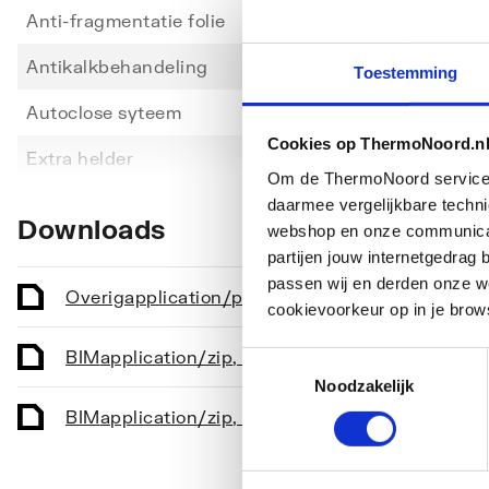
Anti-fragmentatie folie
Nee
Antikalkbehandeling
Ja
Toestemming
Autoclose syteem
Nee
Cookies op ThermoNoord.n
Toon meer
Extra helder
Nee
Om de ThermoNoord services v
Gemakkelijk te reinigen behandeling
Nee
daarmee vergelijkbare techn
Downloads
webshop en onze communicati
Geschikt voor hoekinstap
Nee
partijen jouw internetgedra
passen wij en derden onze we
Geschikt voor montage in lijn
Nee
Overig
application/pdf
,
3 MB
cookievoorkeur op in je brow
Geschikt voor montage met zijwand
Ja
BIM
application/zip
,
53 MB
Toestemmingsselectie
Noodzakelijk
Geschikt voor montage op douchebak
Ja
BIM
application/zip
,
759 KB
Geschikt voor montage op tegelvloer
Ja
Geschikt voor nismontage
Ja