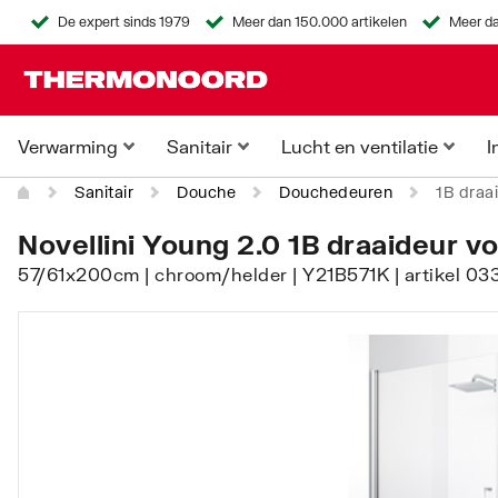
De expert sinds 1979
Meer dan 150.000 artikelen
Meer da
Verwarming
Sanitair
Lucht en ventilatie
I
Sanitair
Douche
Douchedeuren
1B draa
Novellini Young 2.0 1B draaideur vo
57/61x200cm | chroom/helder | Y21B571K | artikel 0