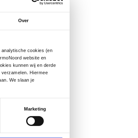
Over
 analytische cookies (en
hermoNoord website en
okies kunnen wij en derde
n verzamelen. Hiermee
aan. We slaan je
Marketing