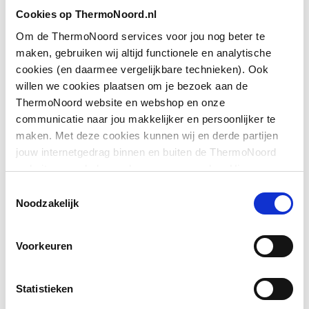
Toon meer
Cookies op ThermoNoord.nl
Hoogte
2000
Om de ThermoNoord services voor jou nog beter te
Type deur
Draai eendelig
maken, gebruiken wij altijd functionele en analytische
Downloads
cookies (en daarmee vergelijkbare technieken). Ook
Positie deurscharnieren
Links en rechts
willen we cookies plaatsen om je bezoek aan de
ThermoNoord website en webshop en onze
Exploded_view
application/postscript
,
31 KB
Pendeldeur
Ja
communicatie naar jou makkelijker en persoonlijker te
maken. Met deze cookies kunnen wij en derde partijen
Exploded_view
application/postscript
,
40 KB
Materiaal deur
Veiligheidsglas
jouw internetgedrag binnen en buiten de ThermoNoord
website en webshop volgen en verzamelen. Hiermee
Materiaal wanden
Pictogram
image/jpeg
Veiligheidsglas
,
593 KB
passen wij en derden onze website, app, advertenties en
Toestemmingsselectie
communicatie aan jouw interesses aan. We slaan je
Noodzakelijk
Toon meer
Profiel
Profielarm
cookievoorkeur op in je browser.
Bouwtekening
image/png
,
32 KB
Voorkeuren
Materiaal profiel
Aluminium
Montageinstructie
application/pdf
,
10 MB
Kleur profiel
Zilver
Statistieken