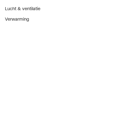
Lucht & ventilatie
Verwarming
Installatiemateriaal
Sanitair
Diensten
ThermoTokens
Xpressen
24/7 Xpressen
DepotXpress
Xperience
Onderdelenzoeker
Digitaal zakendoen