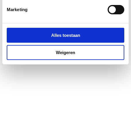
Profielglans
Mat
Marketing
Antikalkbehandeling
Ja
Glas-/kunststofdecor
Nee
Alles toestaan
Geschikt voor montage
Ja
op douchebak
Weigeren
Geschikt voor montage
Ja
op tegelvloer
Geschikt voor U-
Nee
montage