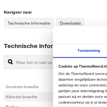
Navigeer naar
Technische informatie
Downloads
Technische informatie
Toestemming
Cookies op ThermoNoord.n
Om de ThermoNoord services v
daarmee vergelijkbare techn
webshop en onze communicati
Grootste breedte
900
partijen jouw internetgedra
Kleinste breedte
855
passen wij en derden onze we
cookievoorkeur op in je brow
Radius
550