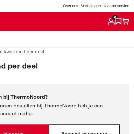
Over ons
Vestigingen
Klantenservice
e kwartrond per deel
d per deel
 bij
ThermoNoord
?
nnen bestellen bij ThermoNoord heb je een
account nodig.
Inloggen
Account aanvragen