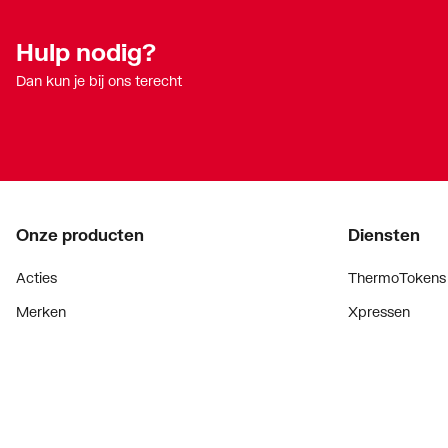
Hulp nodig?
Dan kun je bij ons terecht
Onze producten
Diensten
Acties
ThermoTokens
Merken
Xpressen
Lucht & ventilatie
24/7 Xpressen
Verwarming
DepotXpress
Installatiemateriaal
Xperience
Sanitair
Onderdelenzoe