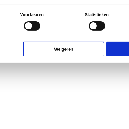
Voorkeuren
Statistieken
met vast paneel
en rechts
Weigeren
heidsglas
heidsglas
larm
nium