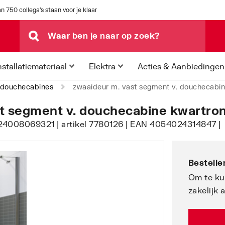
n 750 collega's staan voor je klaar
Acties & Aanbiedingen
nstallatiemateriaal
Elektra
douchecabines
zwaaideur m. vast segment v. douchecabin
t segment v. douchecabine kwartron
C24008069321 | artikel 7780126 | EAN 4054024314847 |
Bestellen
Om te ku
zakelijk 