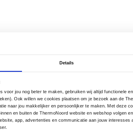
Details
l
oor jou nog beter te maken, gebruiken wij altijd functionele en
ieken). Ook willen we cookies plaatsen om je bezoek aan de T
e naar jou makkelijker en persoonlijker te maken. Met deze co
g binnen en buiten de ThermoNoord website en webshop volgen e
bsite, app, advertenties en communicatie aan jouw interesses 
ser.