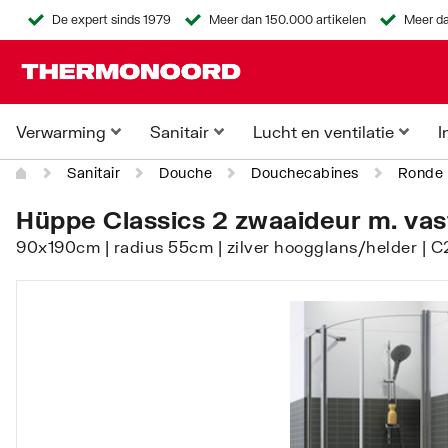
De expert sinds 1979
Meer dan 150.000 artikelen
Meer da
Verwarming
Sanitair
Lucht en ventilatie
I
Sanitair
Douche
Douchecabines
Ronde 
Hüppe Classics 2 zwaaideur m. vas
90x190cm | radius 55cm | zilver hoogglans/helder | 