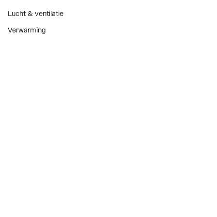
Lucht & ventilatie
Verwarming
Installatiemateriaal
Sanitair
Diensten
ThermoTokens
Xpressen
24/7 Xpressen
DepotXpress
Xperience
Onderdelenzoeker
Digitaal zakendoen