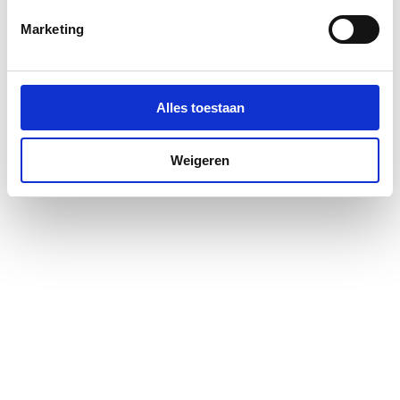
Profielglans
Mat
Marketing
Antikalkbehandeling
Nee
Glas-/kunststofdecor
Nee
Alles toestaan
Geschikt voor montage
Ja
op douchebak
Weigeren
Geschikt voor montage
Ja
op tegelvloer
Geschikt voor U-
Nee
montage