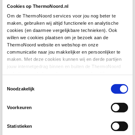
Toon meer
Cookies op ThermoNoord.nl
Hoogte
2000
Om de ThermoNoord services voor jou nog beter te
Type deur
Draai met vast paneel
maken, gebruiken wij altijd functionele en analytische
Downloads
cookies (en daarmee vergelijkbare technieken). Ook
Positie deurscharnieren
Links en rechts
willen we cookies plaatsen om je bezoek aan de
ThermoNoord website en webshop en onze
Exploded_view
application/postscript
,
34 KB
Pendeldeur
Ja
communicatie naar jou makkelijker en persoonlijker te
maken. Met deze cookies kunnen wij en derde partijen
Pictogram
image/jpeg
,
472 KB
Materiaal deur
Veiligheidsglas
jouw internetgedrag binnen en buiten de ThermoNoord
website en webshop volgen en verzamelen. Hiermee
Materiaal wanden
Exploded_view
application/postscript
Veiligheidsglas
,
45 KB
passen wij en derden onze website, app, advertenties en
Toestemmingsselectie
communicatie aan jouw interesses aan. We slaan je
Noodzakelijk
Profiel
Met profiel
cookievoorkeur op in je browser.
Montageinstructie
application/pdf
,
6 MB
Voorkeuren
Materiaal profiel
Aluminium
Kleur profiel
Zilver
Statistieken