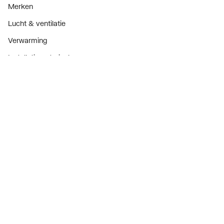
Merken
Lucht & ventilatie
Verwarming
Installatiemateriaal
Sanitair
Diensten
ThermoTokens
Xpressen
24/7 Xpressen
DepotXpress
Xperience
Onderdelenzoeker