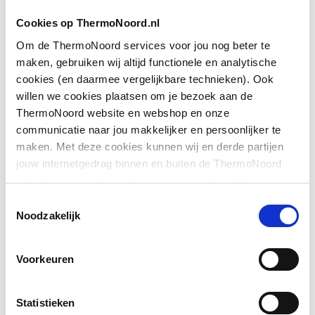
Cookies op ThermoNoord.nl
Toon meer
Hoogte
2000
Om de ThermoNoord services voor jou nog beter te
maken, gebruiken wij altijd functionele en analytische
Type deur
Draai met vast paneel
Downloads
cookies (en daarmee vergelijkbare technieken). Ook
willen we cookies plaatsen om je bezoek aan de
Positie deurscharnieren
Links en rechts
ThermoNoord website en webshop en onze
Exploded_view
application/postscript
,
35 KB
communicatie naar jou makkelijker en persoonlijker te
Pendeldeur
Ja
maken. Met deze cookies kunnen wij en derde partijen
Bouwtekening
image/png
,
34 KB
jouw internetgedrag binnen en buiten de ThermoNoord
Materiaal deur
Veiligheidsglas
website en webshop volgen en verzamelen. Hiermee
passen wij en derden onze website, app, advertenties en
Materiaal wanden
Exploded_view
application/postscript
Veiligheidsglas
,
45 KB
Toestemmingsselectie
communicatie aan jouw interesses aan. We slaan je
Noodzakelijk
cookievoorkeur op in je browser.
Toon meer
Profiel
Profielarm
Pictogram
image/jpeg
,
598 KB
Voorkeuren
Materiaal profiel
Aluminium
Montageinstructie
application/pdf
,
10 MB
Kleur profiel
Zilver
Statistieken