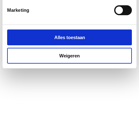
Profielglans
Mat
Marketing
Antikalkbehandeling
Nee
Glas-/kunststofdecor
Nee
Alles toestaan
Geschikt voor montage
Ja
op douchebak
Weigeren
Geschikt voor montage
Ja
op tegelvloer
Geschikt voor U-
Nee
montage