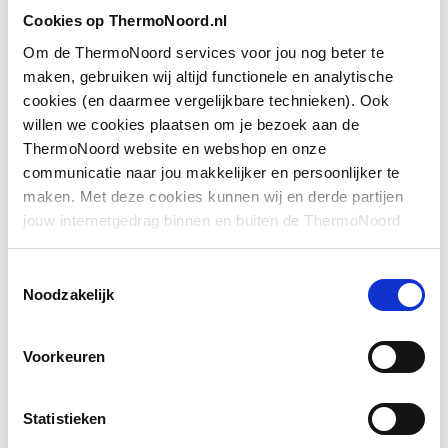
Toon meer
Cookies op ThermoNoord.nl
Hoogte
2000
Om de ThermoNoord services voor jou nog beter te
Type deur
Draai met vast paneel
maken, gebruiken wij altijd functionele en analytische
Downloads
cookies (en daarmee vergelijkbare technieken). Ook
Positie deurscharnieren
Links en rechts
willen we cookies plaatsen om je bezoek aan de
ThermoNoord website en webshop en onze
Exploded_view
application/postscript
,
35 KB
Pendeldeur
Ja
communicatie naar jou makkelijker en persoonlijker te
maken. Met deze cookies kunnen wij en derde partijen
Bouwtekening
image/png
,
34 KB
Materiaal deur
Veiligheidsglas
jouw internetgedrag binnen en buiten de ThermoNoord
website en webshop volgen en verzamelen. Hiermee
Materiaal wanden
Exploded_view
application/postscript
Veiligheidsglas
,
45 KB
passen wij en derden onze website, app, advertenties en
Toestemmingsselectie
communicatie aan jouw interesses aan. We slaan je
Noodzakelijk
Toon meer
Profiel
Met profiel
cookievoorkeur op in je browser.
Sfeerbeeld
image/jpeg
,
598 KB
Voorkeuren
Materiaal profiel
Aluminium
Montageinstructie
application/pdf
,
10 MB
Kleur profiel
Zilver
Statistieken