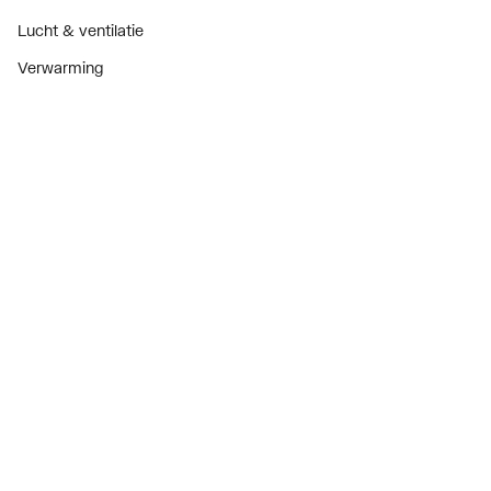
Lucht & ventilatie
Verwarming
Installatiemateriaal
Sanitair
Diensten
ThermoTokens
Xpressen
24/7 Xpressen
DepotXpress
Xperience
Onderdelenzoeker
Digitaal zakendoen