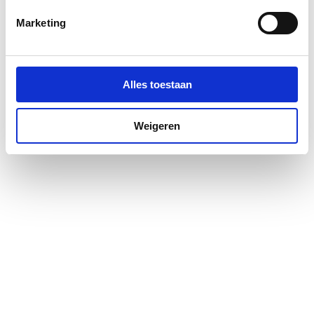
Profielglans
Mat
Marketing
Antikalkbehandeling
Nee
Glas-/kunststofdecor
Nee
Alles toestaan
Geschikt voor montage
Ja
op douchebak
Weigeren
Geschikt voor montage
Ja
op tegelvloer
Geschikt voor U-
Nee
montage