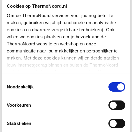
Toon meer
Cookies op ThermoNoord.nl
Hoogte
1900
Om de ThermoNoord services voor jou nog beter te
Type deur
Overig
maken, gebruiken wij altijd functionele en analytische
Downloads
cookies (en daarmee vergelijkbare technieken). Ook
Positie deurscharnieren
Links en rechts
willen we cookies plaatsen om je bezoek aan de
ThermoNoord website en webshop en onze
Exploded_view
application/postscript
,
36 KB
Pendeldeur
Nee
communicatie naar jou makkelijker en persoonlijker te
maken. Met deze cookies kunnen wij en derde partijen
Exploded_view
application/postscript
,
48 KB
Materiaal deur
Veiligheidsglas
jouw internetgedrag binnen en buiten de ThermoNoord
website en webshop volgen en verzamelen. Hiermee
Materiaal wanden
Sfeerbeeld
image/jpeg
Veiligheidsglas
,
456 KB
passen wij en derden onze website, app, advertenties en
Toestemmingsselectie
communicatie aan jouw interesses aan. We slaan je
Noodzakelijk
Profiel
Met profiel
cookievoorkeur op in je browser.
Montageinstructie
application/pdf
,
5 MB
Voorkeuren
Materiaal profiel
Aluminium
Kleur profiel
Zilver
Statistieken