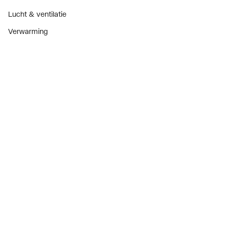
Lucht & ventilatie
Verwarming
Installatiemateriaal
Sanitair
Diensten
ThermoTokens
Xpressen
24/7 Xpressen
DepotXpress
Xperience
Onderdelenzoeker
Digitaal zakendoen