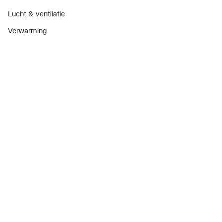
Lucht & ventilatie
Verwarming
Installatiemateriaal
Sanitair
Diensten
ThermoTokens
Xpressen
24/7 Xpressen
DepotXpress
Xperience
Onderdelenzoeker
Digitaal zakendoen