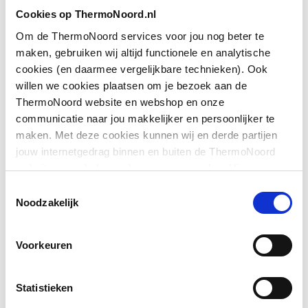
Toon meer
Cookies op ThermoNoord.nl
Hoogte
1900
Om de ThermoNoord services voor jou nog beter te
Type deur
Schuif
maken, gebruiken wij altijd functionele en analytische
Downloads
cookies (en daarmee vergelijkbare technieken). Ook
Positie deurscharnieren
Links en rechts
willen we cookies plaatsen om je bezoek aan de
ThermoNoord website en webshop en onze
Exploded_view
application/postscript
,
36 KB
Pendeldeur
Nee
communicatie naar jou makkelijker en persoonlijker te
maken. Met deze cookies kunnen wij en derde partijen
Exploded_view
application/postscript
,
48 KB
Materiaal deur
Veiligheidsglas
jouw internetgedrag binnen en buiten de ThermoNoord
website en webshop volgen en verzamelen. Hiermee
Materiaal wanden
Sfeerbeeld
image/jpeg
Veiligheidsglas
,
456 KB
passen wij en derden onze website, app, advertenties en
Toestemmingsselectie
communicatie aan jouw interesses aan. We slaan je
Noodzakelijk
Profiel
Profielarm
cookievoorkeur op in je browser.
Montageinstructie
application/pdf
,
5 MB
Voorkeuren
Materiaal profiel
Aluminium
Kleur profiel
Zilver-look
Statistieken