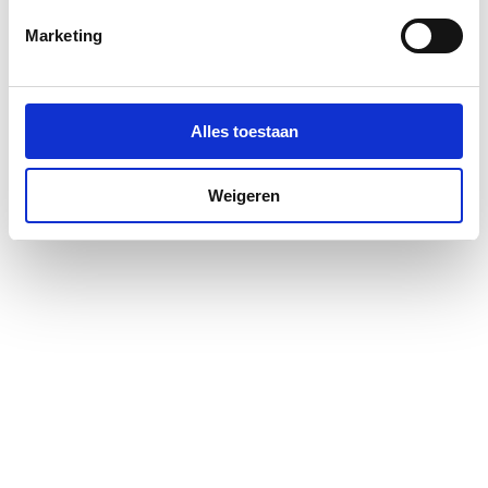
Profielglans
Mat
Marketing
Antikalkbehandeling
Nee
Glas-/kunststofdecor
Nee
Alles toestaan
Geschikt voor montage
Ja
op douchebak
Weigeren
Geschikt voor montage
Ja
op tegelvloer
Geschikt voor U-
Nee
montage