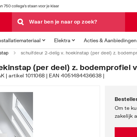
n 750 collega's staan voor je klaar
Acties & Aanbiedingen
nstallatiemateriaal
Elektra
stap
schuifdeur 2-delig v. hoekinstap (per deel) z. bodempr
ekinstap (per deel) z. bodemprofiel 
AK | artikel 1011068 | EAN 4051484436638 |
Bestellen
Om te ku
zakelijk 