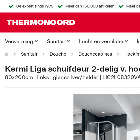
De expert sinds 1979
Meer dan 150.000 artikelen
Meer da
Verwarming
Sanitair
Lucht en ventilatie
I
Sanitair
Douche
Douchecabines
Hoekin
Kermi Liga schuifdeur 2-delig v. ho
80x200cm | links | glanszilver/helder | LIC2L08320V