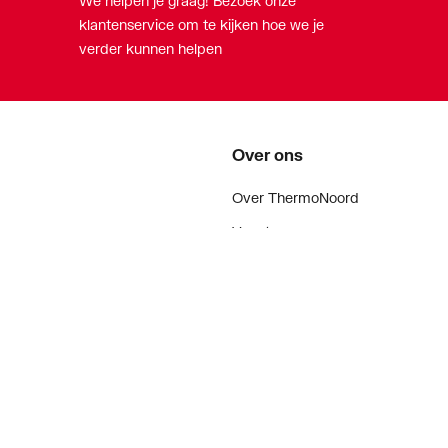
We helpen je graag! Bezoek onze
klantenservice om te kijken hoe we je
verder kunnen helpen
Over ons
Over ThermoNoord
Vacatures
Contact
Vestigingen
Nieuws
ker
Blog
doen
Projecten
enementen