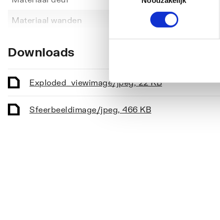
Noodzakelijk
Toon meer
Materiaal wanden
Veilig
Type deur
Schuif
Downloads
Exploded_view
image/jpeg
,
22 KB
Sfeerbeeld
image/jpeg
,
466 KB