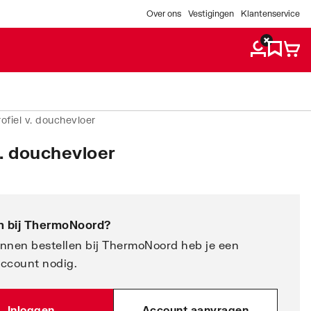
Over ons
Vestigingen
Klantenservice
ofiel v. douchevloer
v. douchevloer
 bij
ThermoNoord
?
nnen bestellen bij ThermoNoord heb je een
account nodig.
Inloggen
Account aanvragen