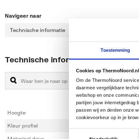
Navigeer naar
Technische informatie
Downloads
Toestemming
Technische informatie
Cookies op ThermoNoord.n
Om de ThermoNoord services v
daarmee vergelijkbare techn
webshop en onze communicati
partijen jouw internetgedra
passen wij en derden onze we
Hoogte
2000
cookievoorkeur op in je brow
Kleur profiel
Chroo
Toestemmingsselectie
Materiaal deur
Veilig