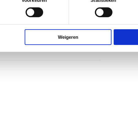
Voorkeuren
Statistieken
heidsglas
 tweedelig
Weigeren