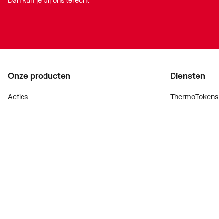
Dan kun je bij ons terecht
Onze producten
Diensten
Acties
ThermoTokens
Merken
Xpressen
Lucht & ventilatie
24/7 Xpressen
Verwarming
DepotXpress
Installatiemateriaal
Xperience
Sanitair
Onderdelenzoe
Digitaal zaken
Bekijk alle ev