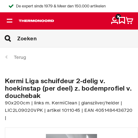
De expert sinds 1979 & Meer dan 150.000 artikelen
Terug
Kermi Liga schuifdeur 2-delig v.
hoekinstap (per deel) z. bodemprofiel v.
douchebak
90x200cm | links m. KermiClean | glanszilver/helder |
LIC2L09020VPK | artikel 1011045 | EAN 4051484436720
|