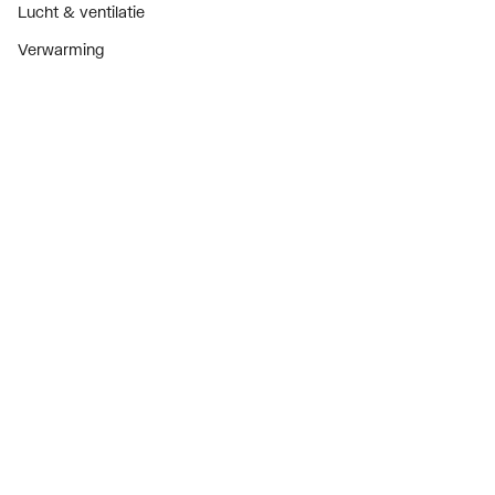
Lucht & ventilatie
Verwarming
Installatiemateriaal
Sanitair
Diensten
ThermoTokens
Xpressen
24/7 Xpressen
DepotXpress
Xperience
Onderdelenzoeker
Digitaal zakendoen