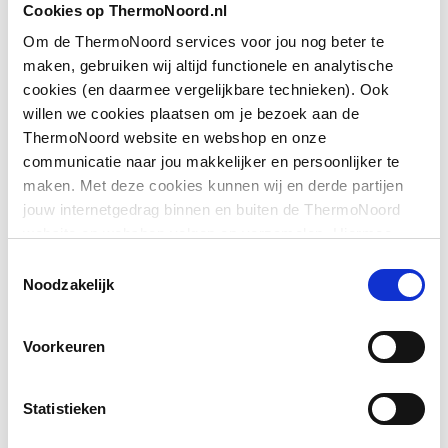
Cookies op ThermoNoord.nl
Om de ThermoNoord services voor jou nog beter te
Type deur
Schuif tweedelig
maken, gebruiken wij altijd functionele en analytische
cookies (en daarmee vergelijkbare technieken). Ook
Downloads
willen we cookies plaatsen om je bezoek aan de
ThermoNoord website en webshop en onze
communicatie naar jou makkelijker en persoonlijker te
Exploded_view
image/jpeg
,
22 KB
maken. Met deze cookies kunnen wij en derde partijen
jouw internetgedrag binnen en buiten de ThermoNoord
Sfeerbeeld
image/jpeg
,
466 KB
website en webshop volgen en verzamelen. Hiermee
passen wij en derden onze website, app, advertenties en
Toestemmingsselectie
communicatie aan jouw interesses aan. We slaan je
Noodzakelijk
Pictogram
image/jpeg
,
466 KB
cookievoorkeur op in je browser.
Voorkeuren
Statistieken