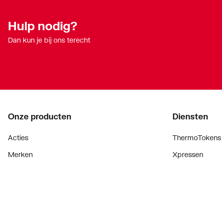
Hulp nodig?
Dan kun je bij ons terecht
Onze producten
Diensten
Acties
ThermoTokens
Merken
Xpressen
Lucht & ventilatie
24/7 Xpressen
Verwarming
DepotXpress
Installatiemateriaal
Xperience
Sanitair
Onderdelenzoe