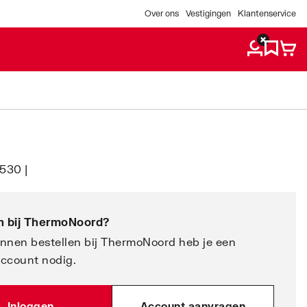
Over ons
Vestigingen
Klantenservice
530 |
 bij
ThermoNoord
?
nnen bestellen bij ThermoNoord heb je een
account nodig.
Inloggen
Account aanvragen