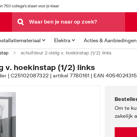
n 750 collega's staan voor je klaar
Acties & Aanbiedingen
nstallatiemateriaal
Elektra
stap
schuifdeur 2-delig v. hoekinstap (1/2) links
 v. hoekinstap (1/2) links
der | C25102087322 | artikel 7780161 | EAN 4054024315
Bestellen
Om te ku
zakelijk 