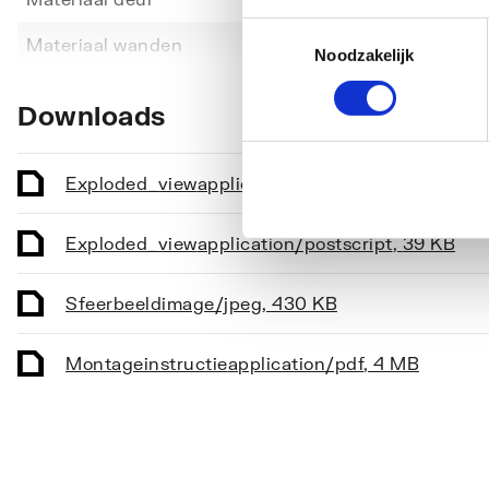
Toestemmingsselectie
Toon meer
Materiaal wanden
Veilig
Noodzakelijk
Type deur
Schuif
Downloads
Exploded_view
application/postscript
,
29 KB
Exploded_view
application/postscript
,
39 KB
Sfeerbeeld
image/jpeg
,
430 KB
Montageinstructie
application/pdf
,
4 MB