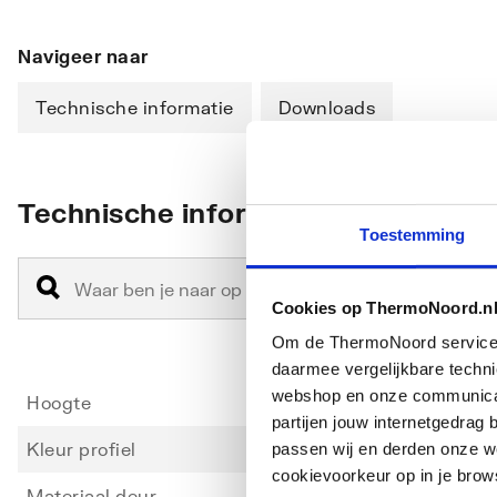
Navigeer naar
Technische informatie
Downloads
Technische informatie
Toestemming
Cookies op ThermoNoord.n
Om de ThermoNoord services v
daarmee vergelijkbare techn
webshop en onze communicati
Hoogte
2000
partijen jouw internetgedra
Kleur profiel
Zilver
passen wij en derden onze we
cookievoorkeur op in je brow
Materiaal deur
Veilig