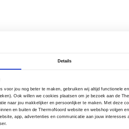
Details
l
oor jou nog beter te maken, gebruiken wij altijd functionele en
ieken). Ook willen we cookies plaatsen om je bezoek aan de T
e naar jou makkelijker en persoonlijker te maken. Met deze co
g binnen en buiten de ThermoNoord website en webshop volgen e
bsite, app, advertenties en communicatie aan jouw interesses 
ser.
heidsglas