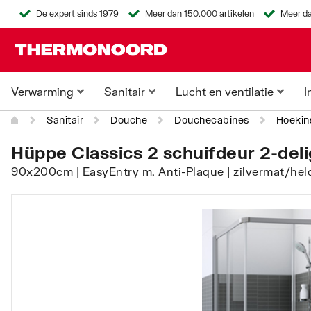
De expert sinds 1979
Meer dan 150.000 artikelen
Meer da
Verwarming
Sanitair
Lucht en ventilatie
I
Sanitair
Douche
Douchecabines
Hoekin
Hüppe Classics 2 schuifdeur 2-delig
90x200cm | EasyEntry m. Anti-Plaque | zilvermat/hel