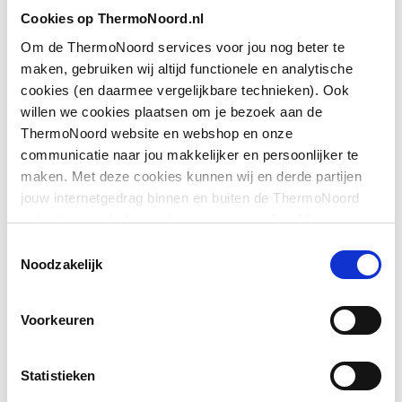
Toon meer
Cookies op ThermoNoord.nl
Geschikt voor U-
Ja
montage
Om de ThermoNoord services voor jou nog beter te
maken, gebruiken wij altijd functionele en analytische
Downloads
Glas-/kunststofdecor
Nee
cookies (en daarmee vergelijkbare technieken). Ook
willen we cookies plaatsen om je bezoek aan de
Grootste breedte
955
ThermoNoord website en webshop en onze
Pictogram
image/jpeg
,
475 KB
communicatie naar jou makkelijker en persoonlijker te
Hoogte
2000
maken. Met deze cookies kunnen wij en derde partijen
Exploded_view
application/postscript
,
35 KB
jouw internetgedrag binnen en buiten de ThermoNoord
Kleinste breedte
955
website en webshop volgen en verzamelen. Hiermee
Exploded_view
application/postscript
,
47 KB
passen wij en derden onze website, app, advertenties en
Toestemmingsselectie
Kleur profiel
Zilver
communicatie aan jouw interesses aan. We slaan je
Noodzakelijk
cookievoorkeur op in je browser.
Montageinstructie
application/pdf
,
2 MB
Materiaal deur
Veiligheidsglas
Voorkeuren
Materiaal profiel
Aluminium
Statistieken
Materiaal wanden
Veiligheidsglas