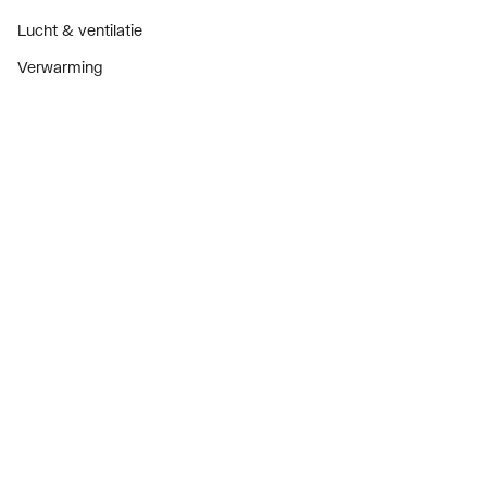
Lucht & ventilatie
Verwarming
Installatiemateriaal
Sanitair
Diensten
ThermoTokens
Xpressen
24/7 Xpressen
DepotXpress
Xperience
Onderdelenzoeker
Digitaal zakendoen