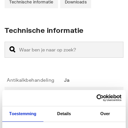
Technische informatie
Downloads
Technische informatie
Antikalkbehandeling
Ja
Geschikt voor montage
Ja
op douchebak
Toestemming
Details
Over
Geschikt voor montage
Ja
op tegelvloer