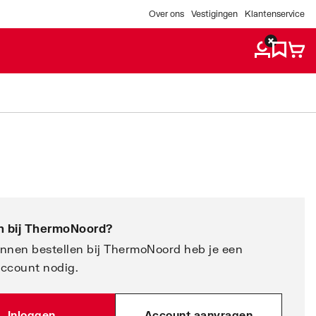
Over ons
Vestigingen
Klantenservice
 bij
ThermoNoord
?
nnen bestellen bij ThermoNoord heb je een
account nodig.
Inloggen
Account aanvragen