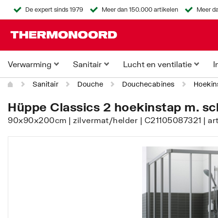
De expert sinds 1979
Meer dan 150.000 artikelen
Meer da
Verwarming
Sanitair
Lucht en ventilatie
I
Sanitair
Douche
Douchecabines
Hoekin
Hüppe Classics 2 hoekinstap m. sc
90x90x200cm | zilvermat/helder | C21105087321 | ar