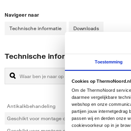
Navigeer naar
Technische informatie
Downloads
Technische informatie
Toestemming
Cookies op ThermoNoord.n
Om de ThermoNoord services v
daarmee vergelijkbare techn
webshop en onze communicati
Antikalkbehandeling
Nee
partijen jouw internetgedra
Geschikt voor montage op douchebak
Ja
passen wij en derden onze we
cookievoorkeur op in je brow
Geschikt voor montage op tegelvloer
Ja