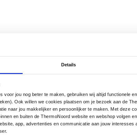
Details
l
oor jou nog beter te maken, gebruiken wij altijd functionele en
ieken). Ook willen we cookies plaatsen om je bezoek aan de T
e naar jou makkelijker en persoonlijker te maken. Met deze co
g binnen en buiten de ThermoNoord website en webshop volgen e
bsite, app, advertenties en communicatie aan jouw interesses 
ser.