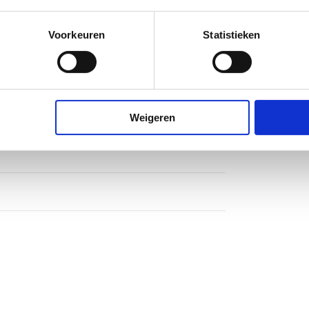
Voorkeuren
Statistieken
Weigeren
heidsglas
nium
heidsglas