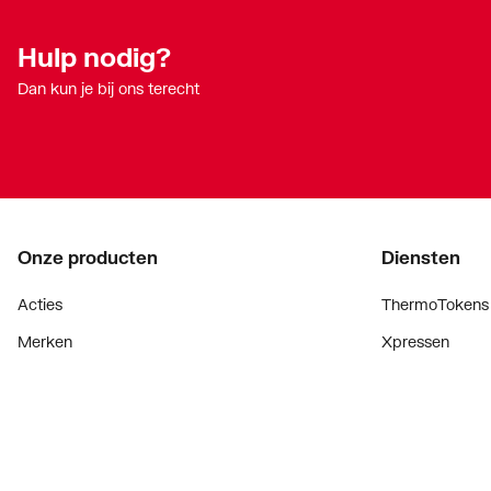
Hulp nodig?
Dan kun je bij ons terecht
Onze producten
Diensten
Acties
ThermoTokens
Merken
Xpressen
Lucht & ventilatie
24/7 Xpressen
Verwarming
DepotXpress
Installatiemateriaal
Xperience
Sanitair
Onderdelenzoe