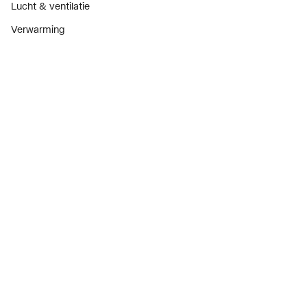
Lucht & ventilatie
Verwarming
Installatiemateriaal
Sanitair
Diensten
ThermoTokens
Xpressen
24/7 Xpressen
DepotXpress
Xperience
Onderdelenzoeker
Digitaal zakendoen