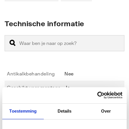
Technische informatie
Antikalkbehandeling
Nee
Geschikt voor montage
Ja
op douchebak
Geschikt voor montage
Ja
Toestemming
Details
Over
op tegelvloer
Toon meer
Geschikt voor U-
Ja