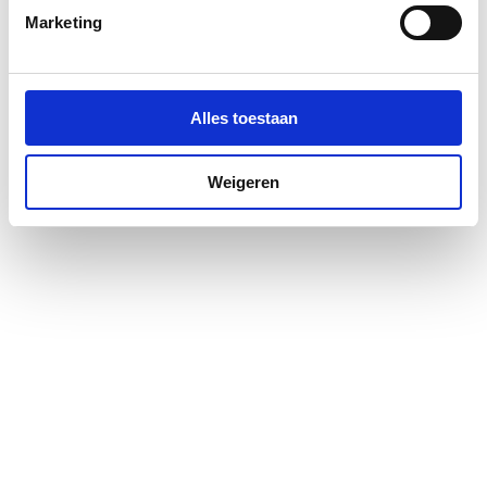
Pendeldeur
Nee
Marketing
Positie deurscharnieren
Links en rechts
Profiel
Met profiel
Alles toestaan
Profielglans
Glanzend
Weigeren
Type deur
Schuif driedelig