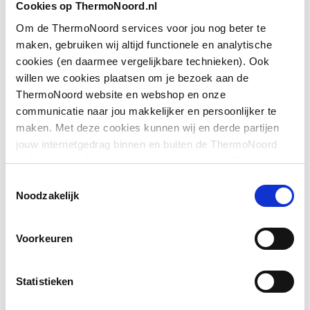
Cookies op ThermoNoord.nl
montage
Om de ThermoNoord services voor jou nog beter te
Downloads
maken, gebruiken wij altijd functionele en analytische
Glas-/kunststofdecor
Nee
cookies (en daarmee vergelijkbare technieken). Ook
willen we cookies plaatsen om je bezoek aan de
Grootste breedte
855
Exploded_view
application/postscript
,
35 KB
ThermoNoord website en webshop en onze
communicatie naar jou makkelijker en persoonlijker te
Hoogte
2000
Pictogram
image/jpeg
,
475 KB
maken. Met deze cookies kunnen wij en derde partijen
jouw internetgedrag binnen en buiten de ThermoNoord
Kleinste breedte
855
website en webshop volgen en verzamelen. Hiermee
Exploded_view
application/postscript
,
47 KB
passen wij en derden onze website, app, advertenties en
Kleur profiel
Zilver
Toestemmingsselectie
communicatie aan jouw interesses aan. We slaan je
Noodzakelijk
Montageinstructie
application/pdf
,
2 MB
cookievoorkeur op in je browser.
Materiaal deur
Veiligheidsglas
Voorkeuren
Materiaal profiel
Aluminium
Materiaal wanden
Veiligheidsglas
Statistieken