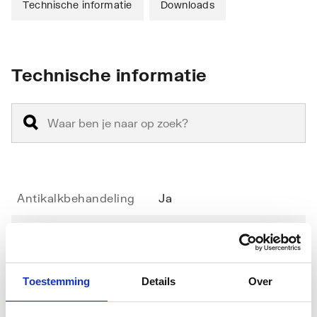
Technische informatie
Downloads
Technische informatie
Antikalkbehandeling
Ja
Geschikt voor montage
Ja
op douchebak
Toestemming
Details
Over
Geschikt voor montage
Ja
op tegelvloer