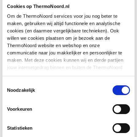
Toon meer
Cookies op ThermoNoord.nl
Geschikt voor U-
Ja
montage
Om de ThermoNoord services voor jou nog beter te
maken, gebruiken wij altijd functionele en analytische
Downloads
Glas-/kunststofdecor
Nee
cookies (en daarmee vergelijkbare technieken). Ook
willen we cookies plaatsen om je bezoek aan de
Grootste breedte
865
ThermoNoord website en webshop en onze
Exploded_view
application/postscript
,
31 KB
communicatie naar jou makkelijker en persoonlijker te
Hoogte
2000
maken. Met deze cookies kunnen wij en derde partijen
Exploded_view
application/postscript
,
41 KB
jouw internetgedrag binnen en buiten de ThermoNoord
Kleinste breedte
865
website en webshop volgen en verzamelen. Hiermee
Pictogram
image/jpeg
,
430 KB
passen wij en derden onze website, app, advertenties en
Toestemmingsselectie
Kleur profiel
Zilver
communicatie aan jouw interesses aan. We slaan je
Noodzakelijk
cookievoorkeur op in je browser.
Montageinstructie
application/pdf
,
4 MB
Materiaal deur
Veiligheidsglas
Voorkeuren
Materiaal profiel
Aluminium
Statistieken
Materiaal wanden
Veiligheidsglas