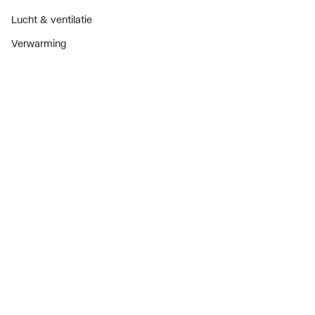
Lucht & ventilatie
Verwarming
Installatiemateriaal
Sanitair
Diensten
ThermoTokens
Xpressen
24/7 Xpressen
DepotXpress
Xperience
Onderdelenzoeker
Digitaal zakendoen