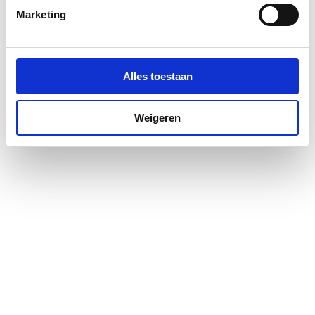
Pendeldeur
Nee
Marketing
Positie deurscharnieren
Links en rechts
Profiel
Met profiel
Alles toestaan
Profielglans
Glanzend
Weigeren
Type deur
Schuif tweedelig