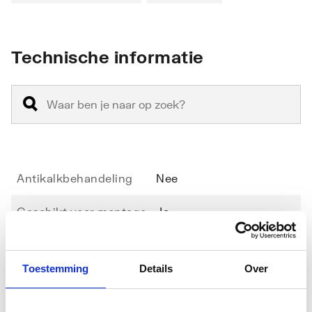
Technische informatie
Antikalkbehandeling
Nee
Geschikt voor montage
Ja
op douchebak
Geschikt voor montage
Ja
Toestemming
Details
Over
op tegelvloer
Toon meer
Geschikt voor U-
Nee