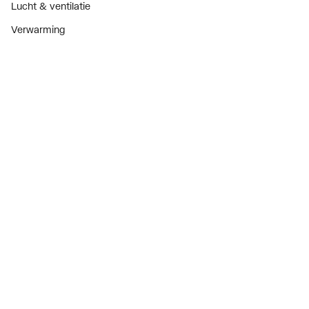
Lucht & ventilatie
Verwarming
Installatiemateriaal
Sanitair
Diensten
ThermoTokens
Xpressen
24/7 Xpressen
DepotXpress
Xperience
Onderdelenzoeker
Digitaal zakendoen