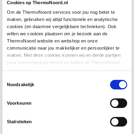
Cookies op ThermoNoord.nl
montage
Om de ThermoNoord services voor jou nog beter te
Downloads
maken, gebruiken wij altijd functionele en analytische
Glas-/kunststofdecor
Nee
cookies (en daarmee vergelijkbare technieken). Ook
willen we cookies plaatsen om je bezoek aan de
Grootste breedte
855
Exploded_view
application/postscript
,
34 KB
ThermoNoord website en webshop en onze
communicatie naar jou makkelijker en persoonlijker te
Hoogte
1900
Exploded_view
application/postscript
,
45 KB
maken. Met deze cookies kunnen wij en derde partijen
jouw internetgedrag binnen en buiten de ThermoNoord
Kleinste breedte
855
website en webshop volgen en verzamelen. Hiermee
Pictogram
image/jpeg
,
449 KB
passen wij en derden onze website, app, advertenties en
Kleur profiel
Zilver
Toestemmingsselectie
communicatie aan jouw interesses aan. We slaan je
Noodzakelijk
Montageinstructie
application/pdf
,
3 MB
cookievoorkeur op in je browser.
Materiaal deur
Veiligheidsglas
Voorkeuren
Materiaal profiel
Aluminium
Materiaal wanden
Veiligheidsglas
Statistieken