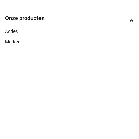
Onze producten
Acties
Merken
Lucht & ventilatie
Verwarming
Installatiemateriaal
Sanitair
Diensten
ThermoTokens
Xpressen
24/7 Xpressen