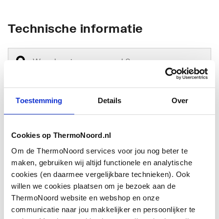
Technische informatie
Toestemming
Details
Over
Materiaal
Polystyreen (PS)
Cookies op ThermoNoord.nl
Lengte
800
Om de ThermoNoord services voor jou nog beter te
Breedte
800
maken, gebruiken wij altijd functionele en analytische
cookies (en daarmee vergelijkbare technieken). Ook
Hoogte
150
willen we cookies plaatsen om je bezoek aan de
ThermoNoord website en webshop en onze
communicatie naar jou makkelijker en persoonlijker te