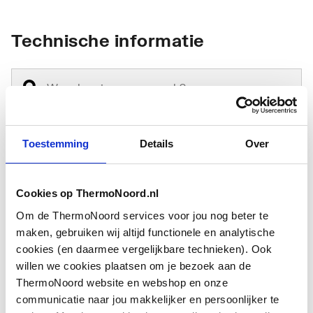
Technische informatie
Toestemming
Details
Over
Materiaal
Polystyreen (PS)
Cookies op ThermoNoord.nl
Lengte
900
Om de ThermoNoord services voor jou nog beter te
Breedte
900
maken, gebruiken wij altijd functionele en analytische
cookies (en daarmee vergelijkbare technieken). Ook
Hoogte
150
willen we cookies plaatsen om je bezoek aan de
ThermoNoord website en webshop en onze
communicatie naar jou makkelijker en persoonlijker te