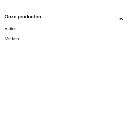
Onze producten
Acties
Merken
Lucht & ventilatie
Verwarming
Installatiemateriaal
Sanitair
Diensten
ThermoTokens
Xpressen
24/7 Xpressen