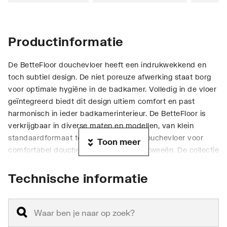
Productinformatie
De BetteFloor douchevloer heeft een indrukwekkend en
toch subtiel design. De niet poreuze afwerking staat borg
voor optimale hygiëne in de badkamer. Volledig in de vloer
geïntegreerd biedt dit design ultiem comfort en past
harmonisch in ieder badkamerinterieur. De BetteFloor is
verkrijgbaar in diverse maten en modellen, van klein
standaardformaat tot aan een royale douchevloer voor
Toon meer
comfortabel douchen alleen of met z'n tweeën. De collectie
omvat een ruime keuze aan sanitairkleuren en 22
exclusieve matte kleuren.
Technische informatie