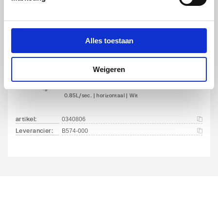
Leverancier
:
B574-901
Alles toestaan
Weigeren
Bette Floor afvoergarnituur
v. douchebak
0.85L/sec. | horizontaal | Wit
artikel
:
0340806
Leverancier
:
B574-000