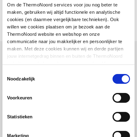
Sfeerbeeld
image/jpeg
,
137 KB
Glansgraad
Glanzend
Om de ThermoNoord services voor jou nog beter te
maken, gebruiken wij altijd functionele en analytische
Diameter afvoergat
90
cookies (en daarmee vergelijkbare technieken). Ook
willen we cookies plaatsen om je bezoek aan de
Met antislip voorziening
Nee
ThermoNoord website en webshop en onze
communicatie naar jou makkelijker en persoonlijker te
Met tegelrand
Nee
maken. Met deze cookies kunnen wij en derde partijen
Bijpassende artikelen
jouw internetgedrag binnen en buiten de ThermoNoord
Vuilafstotend
Nee
website en webshop volgen en verzamelen. Hiermee
Vaak samen gekocht
passen wij en derden onze website, app, advertenties en
Toestemmingsselectie
communicatie aan jouw interesses aan. We slaan je
Noodzakelijk
cookievoorkeur op in je browser.
Voorkeuren
Bette Floor afvoergarnituur
v. douchebak
Statistieken
0.85L/sec. | horizontaal | Chroom
artikel
:
0340805
Marketing