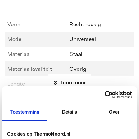
Vorm
Rechthoekig
Model
Universeel
Materiaal
Staal
Materiaalkwaliteit
Overig
Toon meer
Lengte
1200
Breedte
900
Downloads
Toestemming
Details
Over
Hoogte
25
Handleiding
application/pdf
,
247 KB
Kleur
Overig
Cookies op ThermoNoord.nl