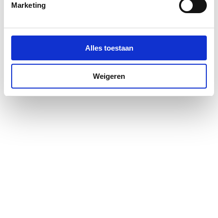
Marketing
Medische uitvoering
Nee
Vuilafstotend
Ja
Alles toestaan
Antibacteriële
Nee
behandeling
Weigeren
Kraangat
Midden
Aantal kraangaten per
1
waskom
Doorslaanbare
Links en rechts
kraangaten
Met kraan/mengkraan
Nee
Overloop
Ja