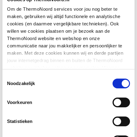
Toon meer
Kleur
Wit
Om de ThermoNoord services voor jou nog beter te
maken, gebruiken wij altijd functionele en analytische
Met
Nee
cookies (en daarmee vergelijkbare technieken). Ook
Downloads
bevestigingsmateriaal
willen we cookies plaatsen om je bezoek aan de
ThermoNoord website en webshop en onze
Geschikt voor meubel
Ja
communicatie naar jou makkelijker en persoonlijker te
Pictogram
image/png
,
120 KB
maken. Met deze cookies kunnen wij en derde partijen
Geschikt voor
Nee
jouw internetgedrag binnen en buiten de ThermoNoord
Perspectiefbeeld
image/png
,
120 KB
hoekmontage links
website en webshop volgen en verzamelen. Hiermee
passen wij en derden onze website, app, advertenties en
Toestemmingsselectie
Geschikt voor
Montageinstructie
application/pdf
Nee
,
1 MB
communicatie aan jouw interesses aan. We slaan je
Noodzakelijk
hoekmontage rechts
cookievoorkeur op in je browser.
Voorkeuren
Afzetplateau
Rechts
Aantal gebruiksplaatsen
1
Statistieken
Aantal waskommen
1