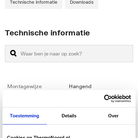
Technische informatie
Downloads
Technische informatie
Montagewijze
Hangend
Materiaal
Keramiek
Materiaalkwaliteit
Overig
Toestemming
Details
Over
Vorm
Rechthoekig
Cookies op ThermoNoord.nl