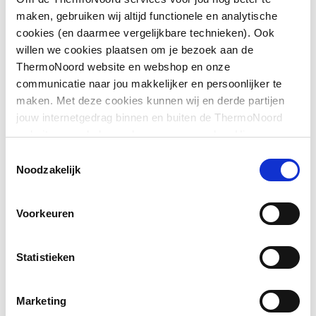
maken, gebruiken wij altijd functionele en analytische
cookies (en daarmee vergelijkbare technieken). Ook
Hartmaat boutgaten
600
Downloads
willen we cookies plaatsen om je bezoek aan de
ThermoNoord website en webshop en onze
Met
Nee
communicatie naar jou makkelijker en persoonlijker te
bevestigingsmateriaal
type.FileSubTypeEnum.ACHTERZIJDE.name
image
maken. Met deze cookies kunnen wij en derde partijen
249 KB
jouw internetgedrag binnen en buiten de ThermoNoord
Geschikt voor meubel
Ja
website en webshop volgen en verzamelen. Hiermee
Montageinstructie
application/pdf
,
1 MB
passen wij en derden onze website, app, advertenties en
Geschikt voor
Nee
Toestemmingsselectie
communicatie aan jouw interesses aan. We slaan je
hoekmontage links
Noodzakelijk
cookievoorkeur op in je browser.
Geschikt voor
Nee
Voorkeuren
hoekmontage rechts
Afzetplateau
Links
Statistieken
Aantal gebruiksplaatsen
2
Marketing