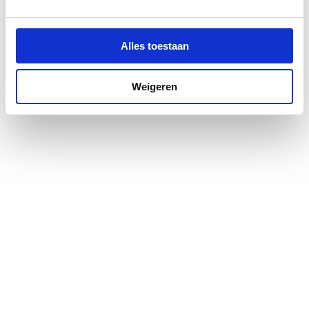
Aantal waskommen
1
Medische uitvoering
Nee
Alles toestaan
Vuilafstotend
Nee
Weigeren
Antibacteriële
Nee
behandeling
Kraangat
Overig
Aantal kraangaten per
1
waskom
Doorslaanbare
Geen
kraangaten
Met kraan/mengkraan
Nee