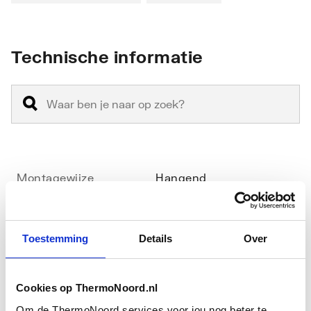
Technische informatie
Montagewijze
Hangend
Materiaal
Keramiek
Toestemming
Details
Over
Materiaalkwaliteit
Overig
Vorm
Rechthoekig
Cookies op ThermoNoord.nl
Toon meer
Om de ThermoNoord services voor jou nog beter te
Kleur
Wit