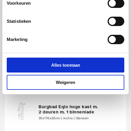
Voorkeuren
Statistieken
Burgbad Eqio hoge kast m.
2 deuren m. 1 binnenlade
Marketing
35x176x32cm | links | Glanswit
artikel
:
1003717
Leverancier
:
HSBA035LF3666G0146
Alles toestaan
Weigeren
Burgbad Eqio hoge kast m.
2 deuren m. 1 binnenlade
35x176x32cm | rechts | Glanswit