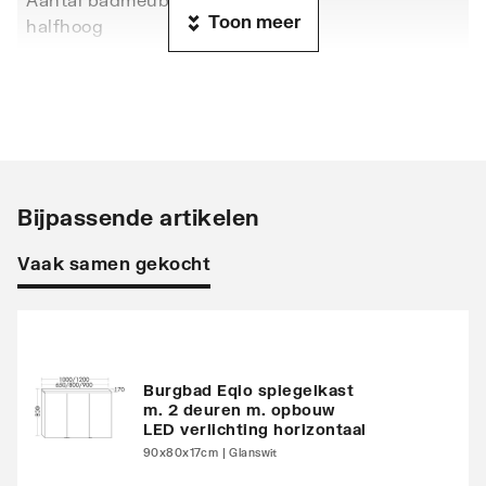
Toon meer
halfhoog
Totale diepte
490
Aantal badmeubelkasten
0
hoog
Aantal
1
Bijpassende artikelen
wastafelonderkasten
Vaak samen gekocht
Aantal deuren (totaal)
0
Aantal laden
2
Met handdoekhouder
Nee
Burgbad Eqio spiegelkast
m. 2 deuren m. opbouw
LED verlichting horizontaal
Aantal gebruiksplaatsen
1
90x80x17cm | Glanswit