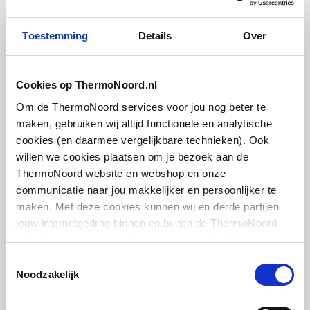
Burgbad Eqio hoge kast m.
Toestemming
Details
Over
2 deuren
35x176x32cm | links | Glanswit
Cookies op ThermoNoord.nl
artikel
:
1003715
Leverancier
:
HSFB035LF3666G0146
Om de ThermoNoord services voor jou nog beter te
maken, gebruiken wij altijd functionele en analytische
cookies (en daarmee vergelijkbare technieken). Ook
willen we cookies plaatsen om je bezoek aan de
ThermoNoord website en webshop en onze
communicatie naar jou makkelijker en persoonlijker te
Burgbad Eqio hoge kast m.
maken. Met deze cookies kunnen wij en derde partijen
2 deuren
jouw internetgedrag binnen en buiten de ThermoNoord
35x176x32cm | rechts | Glanswit
website en webshop volgen en verzamelen. Hiermee
passen wij en derden onze website, app, advertenties en
Toestemmingsselectie
artikel
:
1003716
communicatie aan jouw interesses aan. We slaan je
Noodzakelijk
Leverancier
:
HSFB035RF3666G0146
cookievoorkeur op in je browser.