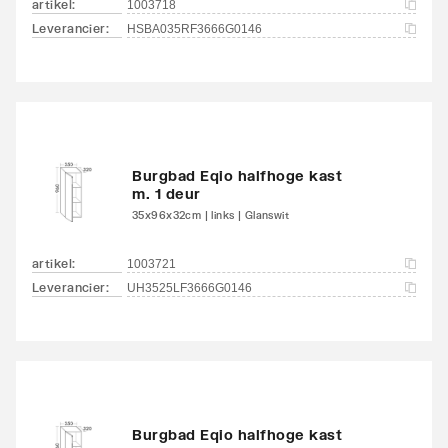
artikel
:
1003718
Leverancier
:
HSBA035RF3666G0146
Burgbad Eqio halfhoge kast
m. 1 deur
35x96x32cm | links | Glanswit
artikel
:
1003721
Leverancier
:
UH3525LF3666G0146
Burgbad Eqio halfhoge kast