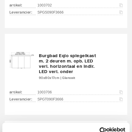
Aantal waskommen
1
artikel
:
1003702
Leverancier
:
SPGS090F3666
Uitvoering waskom(men)
Opzet
Kleur corpus
Wit
Kleur front
Wit
Burgbad Eqio spiegelkast
Uitvoering handgrepen
Greep
m. 2 deuren m. opb. LED
verl. horizontaal en indir.
LED verl. onder
90x80x17cm | Glanswit
artikel
:
1003706
Leverancier
:
SPGT090F3666