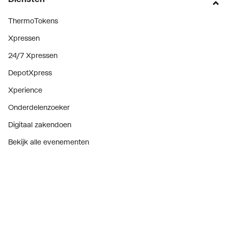
ThermoTokens
Xpressen
24/7 Xpressen
DepotXpress
Xperience
Onderdelenzoeker
Digitaal zakendoen
Bekijk alle evenementen
Prijswijzigingen
Over ons
Over ThermoNoord