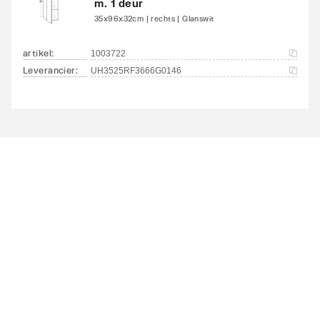
m. 1 deur
35x96x32cm | rechts | Glanswit
artikel
:
1003722
Leverancier
:
UH3525RF3666G0146