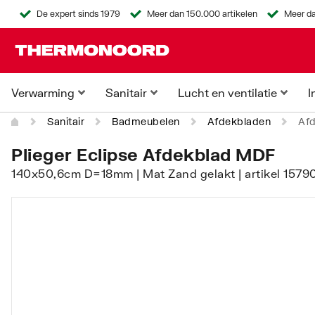
De expert sinds 1979
Meer dan 150.000 artikelen
Meer da
Verwarming
Sanitair
Lucht en ventilatie
I
Sanitair
Badmeubelen
Afdekbladen
Af
Plieger Eclipse Afdekblad MDF
140x50,6cm D=18mm | Mat Zand gelakt | artikel 1579