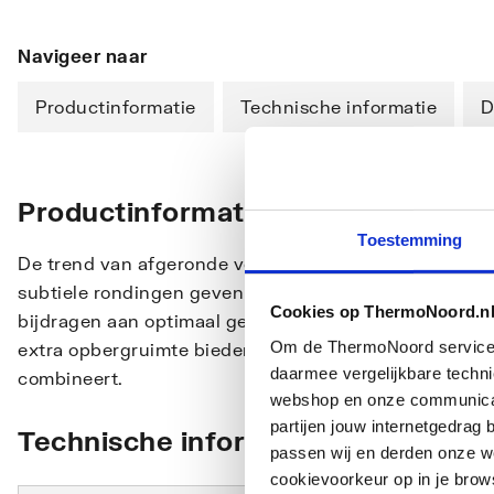
Navigeer naar
Productinformatie
Technische informatie
D
Productinformatie
Toestemming
De trend van afgeronde vormen komt in het Eclipse meu
subtiele rondingen geven het meubel een elegante uitst
Cookies op ThermoNoord.n
bijdragen aan optimaal gebruiksgemak. De ronde zijp
Om de ThermoNoord services v
extra opbergruimte bieden, een innovatieve oplossing 
daarmee vergelijkbare techn
combineert.
webshop en onze communicati
partijen jouw internetgedra
Technische informatie
passen wij en derden onze we
cookievoorkeur op in je brow