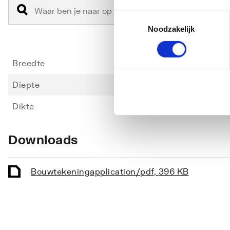
Toestemmingsselectie
Noodzakelijk
Breedte
1400
Diepte
506
Dikte
18
Downloads
Bouwtekening
application/pdf
,
396 KB