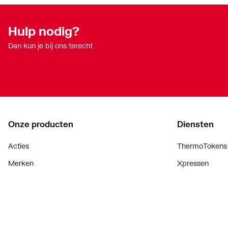
Hulp nodig?
Dan kun je bij ons terecht
Onze producten
Diensten
Acties
ThermoTokens
Merken
Xpressen
Lucht & ventilatie
24/7 Xpressen
Verwarming
DepotXpress
Installatiemateriaal
Xperience