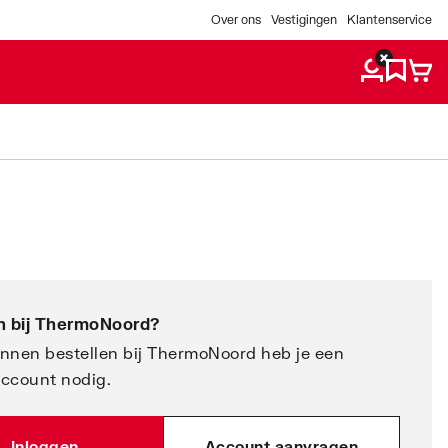
Over ons
Vestigingen
Klantenservice
 bij
ThermoNoord
?
nnen bestellen bij ThermoNoord heb je een
account nodig.
Inloggen
Account aanvragen