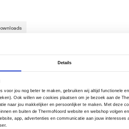
ownloads
Details
bel tot in de perfectie tot uiting. De
raling, terwijl slimme functionaliteiten
l
anelen herbergen draaibare deuren die
oor jou nog beter te maken, gebruiken wij altijd functionele en
die esthetiek en functionaliteit
ieken). Ook willen we cookies plaatsen om je bezoek aan de T
e naar jou makkelijker en persoonlijker te maken. Met deze co
g binnen en buiten de ThermoNoord website en webshop volgen e
bsite, app, advertenties en communicatie aan jouw interesses 
ser.