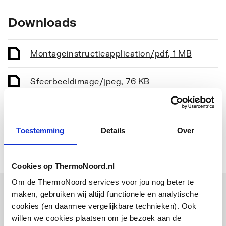
Breedte verstelbaar
Nee
Downloads
Breedte
800
Montageinstructie
application/pdf
,
1 MB
Sfeerbeeld
image/jpeg
,
76 KB
Pictogram
image/jpeg
,
76 KB
Toestemming
Details
Over
Cookies op ThermoNoord.nl
Om de ThermoNoord services voor jou nog beter te
maken, gebruiken wij altijd functionele en analytische
Bijpassende artikelen
cookies (en daarmee vergelijkbare technieken). Ook
willen we cookies plaatsen om je bezoek aan de
Vaak samen gekocht