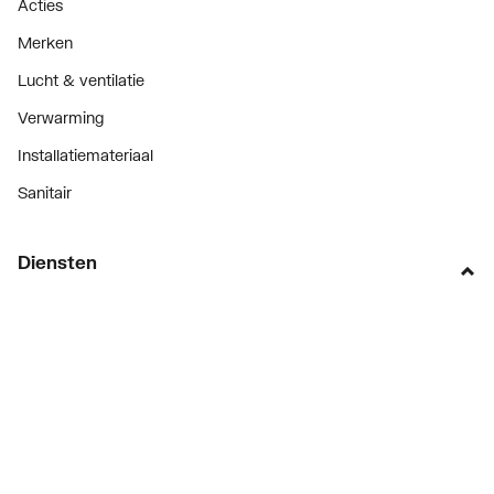
Acties
Merken
Lucht & ventilatie
Verwarming
Installatiemateriaal
Sanitair
Diensten
ThermoTokens
Xpressen
24/7 Xpressen
DepotXpress
Xperience