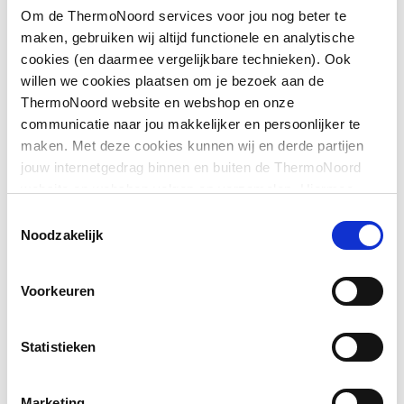
Om de ThermoNoord services voor jou nog beter te
Totale hoogte vanaf
1500
maken, gebruiken wij altijd functionele en analytische
badrand
Downloads
cookies (en daarmee vergelijkbare technieken). Ook
willen we cookies plaatsen om je bezoek aan de
Vorm
Recht
ThermoNoord website en webshop en onze
Exploded_view
application/postscript
,
40 KB
communicatie naar jou makkelijker en persoonlijker te
Type badwand
Klap tweedelig met vast
maken. Met deze cookies kunnen wij en derde partijen
paneel
Exploded_view
application/postscript
,
30 KB
jouw internetgedrag binnen en buiten de ThermoNoord
website en webshop volgen en verzamelen. Hiermee
Materiaal deur
Veiligheidsglas
passen wij en derden onze website, app, advertenties en
Montageinstructie
application/pdf
,
6 MB
Toestemmingsselectie
communicatie aan jouw interesses aan. We slaan je
Noodzakelijk
Profiel
Profielarm
cookievoorkeur op in je browser.
Materiaal profiel
Aluminium
Voorkeuren
Kleur profiel
Zilver
Statistieken
Profielglans
Mat
Marketing