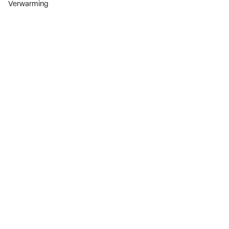
Verwarming
Installatiemateriaal
Sanitair
Diensten
ThermoTokens
Xpressen
24/7 Xpressen
DepotXpress
Xperience
Onderdelenzoeker
Digitaal zakendoen
Bekijk alle evenementen