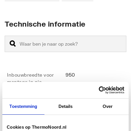
Technische informatie
Inbouwbreedte voor
950
montage in nis
Inbouwbreedte voor
950
montage in lijn
Toestemming
Details
Over
Inbouwbreedte voor
950
montage met zijwand
Cookies op ThermoNoord.nl
Toon meer