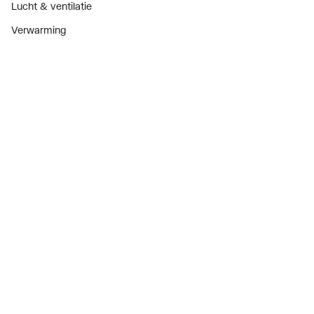
Lucht & ventilatie
Verwarming
Installatiemateriaal
Sanitair
Diensten
ThermoTokens
Xpressen
24/7 Xpressen
DepotXpress
Xperience
Onderdelenzoeker
Digitaal zakendoen