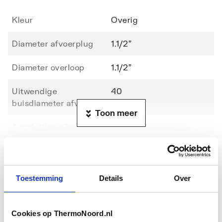
Kleur
Overig
Diameter afvoerplug
1.1/2"
Diameter overloop
1.1/2"
Uitwendige
40
buisdiameter afvoer
Toon meer
Aansluiting afvoer
Knelring
Downloads
Aansluiting sifon-
Overig
afvoerplug
Toestemming
Details
Over
Exploded_view
image/jpeg
,
24 KB
Met waste-inrichting
Nee
Montageinstructie
application/pdf
,
1 MB
Met afvoerplug
Nee
Cookies op ThermoNoord.nl