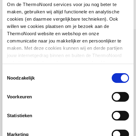
Om de ThermoNoord services voor jou nog beter te
Afvoerpijp draaibaar
Ja
maken, gebruiken wij altijd functionele en analytische
cookies (en daarmee vergelijkbare technieken). Ook
willen we cookies plaatsen om je bezoek aan de
ThermoNoord website en webshop en onze
communicatie naar jou makkelijker en persoonlijker te
Bijpassende artikelen
maken. Met deze cookies kunnen wij en derde partijen
jouw internetgedrag binnen en buiten de ThermoNoord
Vaak samen gekocht
website en webshop volgen en verzamelen. Hiermee
passen wij en derden onze website, app, advertenties en
Toestemmingsselectie
communicatie aan jouw interesses aan. We slaan je
Noodzakelijk
cookievoorkeur op in je browser.
Hansgrohe Flexaplus S
Voorkeuren
afbouwdeel v. badafvoer-
en overloopcombinatie
Chroom
Statistieken
artikel
:
0452101
Leverancier
:
58186000
Marketing