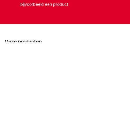
bijvoorbeeld een product
Onze producten
Acties
Merken
Lucht & ventilatie
Verwarming
Installatiemateriaal
Sanitair
Diensten