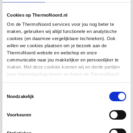
Cookies op ThermoNoord.nl
Om de ThermoNoord services voor jou nog beter te
maken, gebruiken wij altijd functionele en analytische
cookies (en daarmee vergelijkbare technieken). Ook
willen we cookies plaatsen om je bezoek aan de
ThermoNoord website en webshop en onze
communicatie naar jou makkelijker en persoonlijker te
maken. Met deze cookies kunnen wij en derde partijen
jouw internetgedrag binnen en buiten de ThermoNoord
website en webshop volgen en verzamelen. Hiermee
passen wij en derden onze website, app, advertenties en
Toestemmingsselectie
communicatie aan jouw interesses aan. We slaan je
Noodzakelijk
cookievoorkeur op in je browser.
Voorkeuren