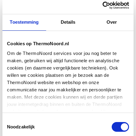
Het bovenblad is zowel los (solo) als in duo versie
verkrijgbaar en is perfect te combineren met de overige
producten uit de LoooX Wood collectie. De LoooX Wooden
Toestemming
Details
Over
Vorm
Rechthoekig
Base Shelf (solo en duo) zijn leverbaar in de maten 100,
120, 140, 160 en 200 cm.
Geschikt voor
Nee
Cookies op ThermoNoord.nl
hoekmontage
Om de ThermoNoord services voor jou nog beter te
Model
Dicht blad
maken, gebruiken wij altijd functionele en analytische
cookies (en daarmee vergelijkbare technieken). Ook
Aantal gebruiksplaatsen
0
willen we cookies plaatsen om je bezoek aan de
Toon meer
ThermoNoord website en webshop en onze
Aantal
0
communicatie naar jou makkelijker en persoonlijker te
waskommen/waskomuit
maken. Met deze cookies kunnen wij en derde partijen
Downloads
sparingen
jouw internetgedrag binnen en buiten de ThermoNoord
website en webshop volgen en verzamelen. Hiermee
Met sifonuitsparing(en)
Nee
passen wij en derden onze website, app, advertenties en
Toestemmingsselectie
Productinformatie
application/pdf
,
502 KB
communicatie aan jouw interesses aan. We slaan je
Noodzakelijk
Aantal kraangaten
0
cookievoorkeur op in je browser.