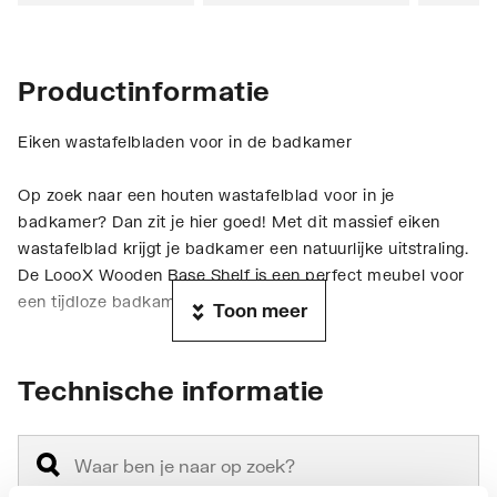
Productinformatie
Eiken wastafelbladen voor in de badkamer
Op zoek naar een houten wastafelblad voor in je
badkamer? Dan zit je hier goed! Met dit massief eiken
wastafelblad krijgt je badkamer een natuurlijke uitstraling.
De LoooX Wooden Base Shelf is een perfect meubel voor
een tijdloze badkamer.
Toon meer
De massief eiken wastafelbladen zijn verkrijgbaar met
zwarte- en rvs-handdoekhouders. Modern en stoer. De
Technische informatie
robuuste wastafelbladen worden zonder opbouwwastafel
geleverd, dus je hebt alle vrijheid om eindeloos te
combineren.