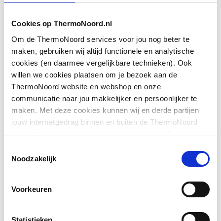
Oppervlaktebehandeling
Gepolijst
Cookies op ThermoNoord.nl
Vorm
Houder vast
Toon meer
Om de ThermoNoord services voor jou nog beter te
Profiel
Plat staf
maken, gebruiken wij altijd functionele en analytische
cookies (en daarmee vergelijkbare technieken). Ook
Downloads
Montagewijze
Wand
willen we cookies plaatsen om je bezoek aan de
ThermoNoord website en webshop en onze
Kleur
Chroom
communicatie naar jou makkelijker en persoonlijker te
Productinformatie
application/pdf
,
103 KB
maken. Met deze cookies kunnen wij en derde partijen
Accentkleur
Overig
jouw internetgedrag binnen en buiten de ThermoNoord
Overig
image/jpeg
,
29 KB
website en webshop volgen en verzamelen. Hiermee
Aantal
1
passen wij en derden onze website, app, advertenties en
Toestemmingsselectie
handdoekstangen
Montageinstructie
application/pdf
,
515 KB
communicatie aan jouw interesses aan. We slaan je
Noodzakelijk
cookievoorkeur op in je browser.
Toon meer
Aantal etages
0
Sfeerbeeld
image/jpeg
,
275 KB
Voorkeuren
Met washandhaakje
Nee
Productinformatie
application/pdf
,
103 KB
Statistieken