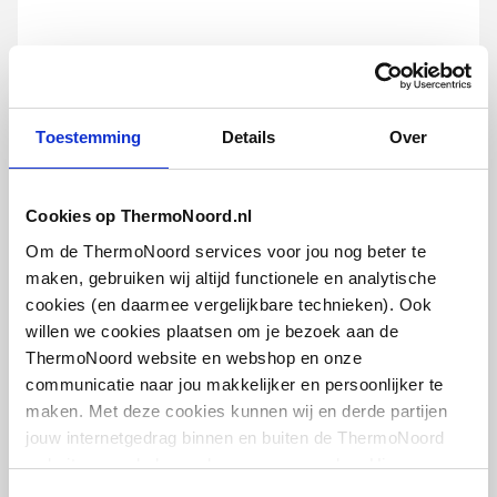
Armlegger
Nee
Handicare Linido
Met rolhouder
Nee
verstelbare
closetrolhouder met
kunststof klem
Vergrendelbaar in
Nee
Toestemming
Details
Over
RVS
verticale positie
artikel
:
0601012
Geschikt voor
Nee
Cookies op ThermoNoord.nl
Leverancier
:
LI2617000203
hoekmontage
Om de ThermoNoord services voor jou nog beter te
maken, gebruiken wij altijd functionele en analytische
Verdekte bevestiging
Ja
cookies (en daarmee vergelijkbare technieken). Ook
willen we cookies plaatsen om je bezoek aan de
Met alarmaansturing
Nee
ThermoNoord website en webshop en onze
communicatie naar jou makkelijker en persoonlijker te
Handicare Linido
Materiaal
Overig
vloerstatief voor
maken. Met deze cookies kunnen wij en derde partijen
muurbevestiging
opklapbare toiletbeugel
jouw internetgedrag binnen en buiten de ThermoNoord
Wit
website en webshop volgen en verzamelen. Hiermee
passen wij en derden onze website, app, advertenties en