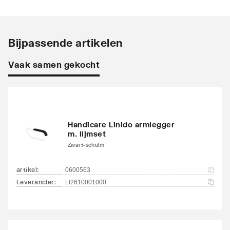
Oppervlaktebehandeling
Overig
Bijpassende artikelen
Lengte
700
Vaak samen gekocht
Totale lengte
700
Verstelbare hoogte
Nee
Verstelbereik hoogte
0
Handicare Linido armlegger
m. lijmset
Max. statische belasting
150
Zwart-schuim
Met steunpoot
Nee
artikel
:
0600563
Leverancier
:
LI2610001000
Opklapbaar
Ja
Wegdraaibaar
Nee