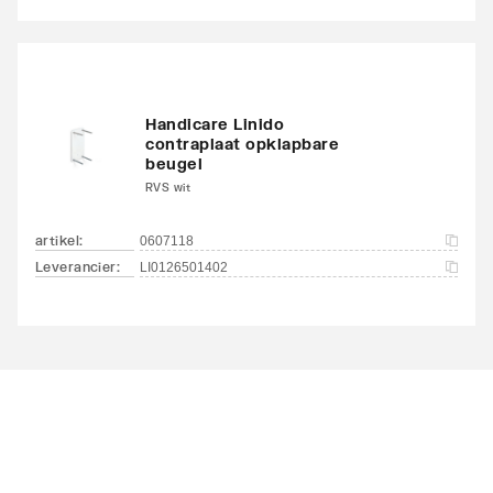
Handicare Linido
contraplaat opklapbare
beugel
RVS wit
artikel
:
0607118
Leverancier
:
LI0126501402