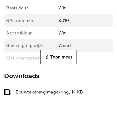
Basiskleur
Wit
RAL-nummer
9010
Accentkleur
Wit
Bevestigingswijze
Wand
Toon meer
Met vloerstatief
Nee
Materiaal
Roestvaststaal (RVS)
Downloads
Materiaalkwaliteit
RVS 304 (1.4301)
Bouwtekening
image/png
,
14 KB
Oppervlaktebeschermin
Gecoat
g
Soort coating
Epoxy