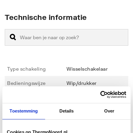
Technische informatie
Type schakeling
Wisselschakelaar
Bedieningswijze
Wip/drukker
Samenstelling
Basiselement met
complete behuizing
Toestemming
Details
Over
Aantal modules (bij
1
Toon meer
modulair systeem)
Cookies op ThermoNoord.nl