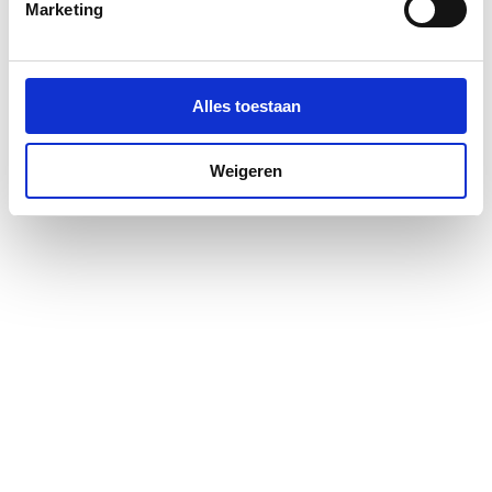
Marketing
Oppervlaktebeschermin
Onbehandeld
g
Alles toestaan
Uitvoering oppervlakte
Glanzend
Kleur
Beige
Weigeren
RAL-nummer
1013
(vergelijkbaar)
Tekstveld/beschrijvings
Nee
vlak
Verlichting
Optioneel
Functie verlichting
Oriëntatie
Type verlichting
Glimlamp