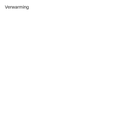
Verwarming
Installatiemateriaal
Sanitair
Diensten
ThermoTokens
Xpressen
24/7 Xpressen
DepotXpress
Xperience
Onderdelenzoeker
Digitaal zakendoen
Bekijk alle evenementen