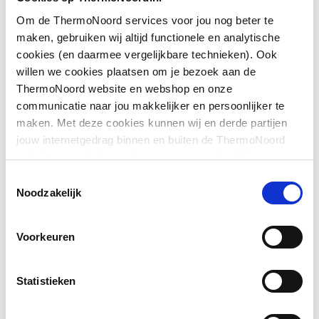
Drukvlakschakelaar
Nee
Om de ThermoNoord services voor jou nog beter te
Downloads
maken, gebruiken wij altijd functionele en analytische
Aantal wippen
1
cookies (en daarmee vergelijkbare technieken). Ook
willen we cookies plaatsen om je bezoek aan de
Pictogram
application/pdf
,
91 KB
Montagewijze
Opbouw
ThermoNoord website en webshop en onze
communicatie naar jou makkelijker en persoonlijker te
REACH certificaat
application/pdf
,
750 KB
Bevestigingswijze
Schroefbevestiging
maken. Met deze cookies kunnen wij en derde partijen
jouw internetgedrag binnen en buiten de ThermoNoord
Met montageplaat
REACH certificaat
application/pdf
Ja
,
784 KB
website en webshop volgen en verzamelen. Hiermee
passen wij en derden onze website, app, advertenties en
Toestemmingsselectie
Toon meer
Materiaal
Kunststof
communicatie aan jouw interesses aan. We slaan je
RoHS certificaat
application/pdf
,
24 KB
Noodzakelijk
cookievoorkeur op in je browser.
Materiaalkwaliteit
Duroplast
Productinformatie
application/pdf
,
124 KB
Voorkeuren
Halogeenvrij
Ja
RoHS certificaat
application/pdf
,
79 KB
Statistieken
Antibacteriële
Nee
behandeling
Rechterzijde
image/jpeg
,
18 KB