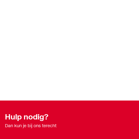
Overspanningscategorie
3
Vervuilingsgraad
2
Breedte in module-eenheden
3
Beschermingsgraad (IP)
IP20
Omgevingstemperatuur tijdens bedrijf
-25
Aansluitbare geleiderdoorsnede meerdraads
0.75
Aansluitbare geleiderdoorsnede eendraads
0.75
Hulp nodig?
Dan kun je bij ons terecht