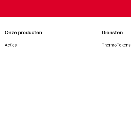
Onze producten
Diensten
Acties
ThermoTokens
Merken
Xpressen
Lucht & ventilatie
24/7 Xpressen
Verwarming
DepotXpress
Installatiemateriaal
Xperience
Sanitair
Onderdelenzoe
Digitaal zaken
Bekijk alle ev
Prijswijzigingen