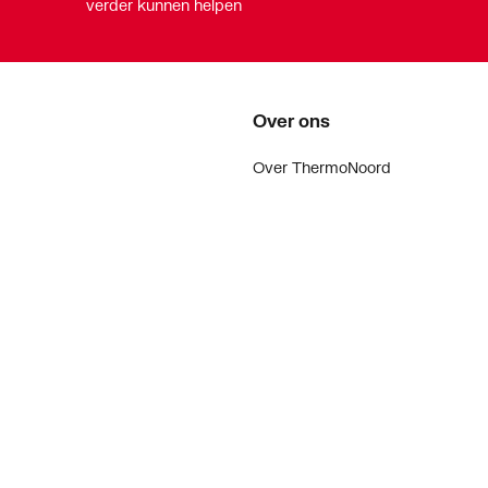
verder kunnen helpen
Over ons
Over ThermoNoord
Vacatures
Contact
Vestigingen
Nieuws
ker
Blog
doen
Projecten
enementen