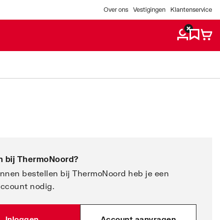
Over ons
Vestigingen
Klantenservice
 bij
ThermoNoord
?
nnen bestellen bij ThermoNoord heb je een
account nodig.
Inloggen
Account aanvragen