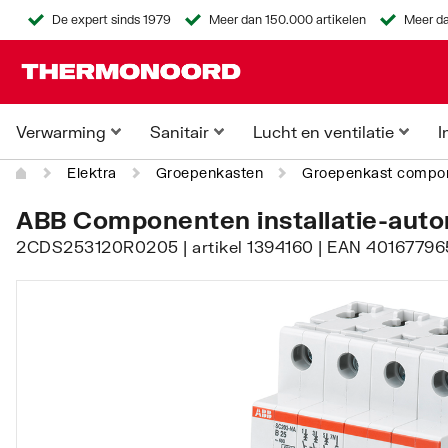
De expert sinds 1979
Meer dan 150.000 artikelen
Meer da
Verwarming
Sanitair
Lucht en ventilatie
I
Elektra
Groepenkasten
Groepenkast compo
ABB Componenten installatie-autom
2CDS253120R0205 | artikel 1394160 | EAN 40167796