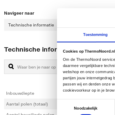
Navigeer naar
Technische informatie
Downloads
Toestemming
Technische informatie
Cookies op ThermoNoord.n
Om de ThermoNoord services v
daarmee vergelijkbare techn
webshop en onze communicati
partijen jouw internetgedra
passen wij en derden onze we
cookievoorkeur op in je brow
Inbouwdiepte
69
Toestemmingsselectie
Aantal polen (totaal)
4
Noodzakelijk
Aantal beveiligde polen
3