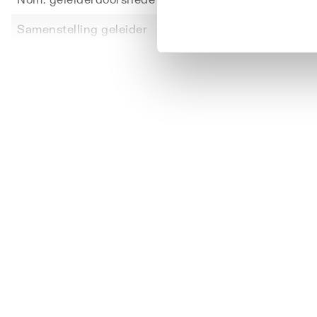
Toon meer
Samenstelling geleider
Klasse
Aantal aders
3
Aders getwist
Nee
Adercodering
Kleur
Aderkleur
Meerd
Met aardgeleider
Ja
Max. toelaatbare geleidertemperatuur
90
Scherm
Nee
Litze
Nee
Mantelmateriaal
Polyvi