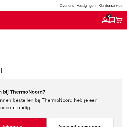
Over ons
Vestigingen
Klantenservice
|
 bij
ThermoNoord
?
nnen bestellen bij ThermoNoord heb je een
account nodig.
Inloggen
Account aanvragen