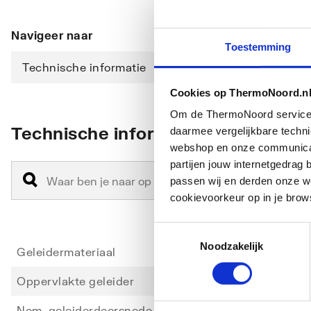
Navigeer naar
Toestemming
Technische informatie
Cookies op ThermoNoord.n
Om de ThermoNoord services v
Technische informatie
daarmee vergelijkbare techn
webshop en onze communicati
partijen jouw internetgedra
passen wij en derden onze we
cookievoorkeur op in je brow
Toestemmingsselectie
Noodzakelijk
Geleidermateriaal
Koper
Oppervlakte geleider
Blank
Nom. geleiderdoorsnede
2.5