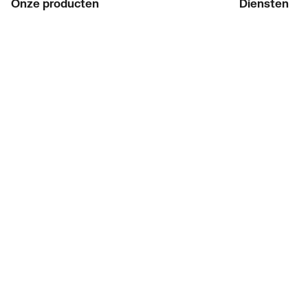
Onze producten
Diensten
Acties
ThermoTokens
Merken
Xpressen
Lucht & ventilatie
24/7 Xpressen
Verwarming
DepotXpress
Installatiemateriaal
Xperience
Sanitair
Onderdelenzoe
Digitaal zaken
Bekijk alle ev
Prijswijzigingen