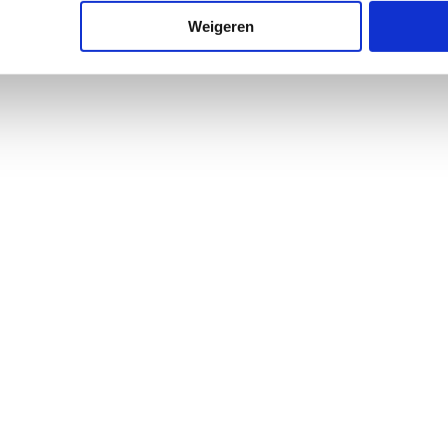
Weigeren
 1 = massief
ere
nylchloride (PVC)