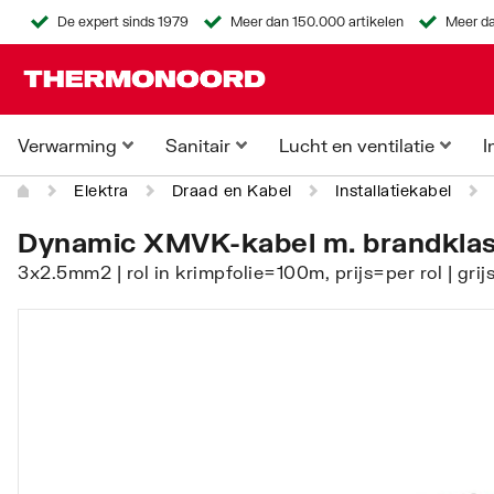
De expert sinds 1979
Meer dan 150.000 artikelen
Meer da
Verwarming
Sanitair
Lucht en ventilatie
I
Elektra
Draad en Kabel
Installatiekabel
Dynamic XMVK-kabel m. brandklas
3x2.5mm2 | rol in krimpfolie=100m, prijs=per rol | gr