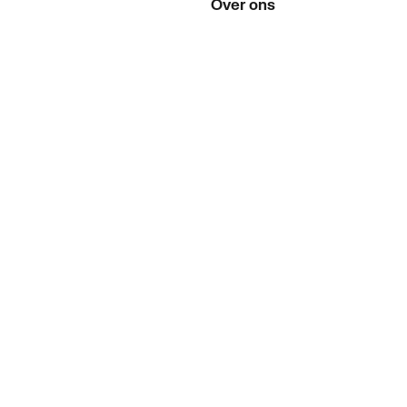
Over ons
Over ThermoNoord
Vacatures
Contact
Vestigingen
Nieuws
ker
Blog
doen
Projecten
enementen