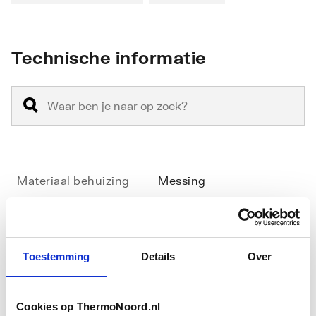
Technische informatie
Materiaal behuizing
Messing
Oppervlaktebeschermin
Vernikkeld
g
Toestemming
Details
Over
Maat radiatoraansluiting
1/2" (15)
Maat leidingaansluiting
1/2" (15)
Cookies op ThermoNoord.nl
Toon meer