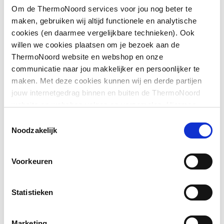
Om de ThermoNoord services voor jou nog beter te
Maat thermostatisch
M28 x 1,5
maken, gebruiken wij altijd functionele en analytische
regelelement
Downloads
cookies (en daarmee vergelijkbare technieken). Ook
willen we cookies plaatsen om je bezoek aan de
Vorm
Recht
ThermoNoord website en webshop en onze
schema
image/jpeg
,
41 KB
communicatie naar jou makkelijker en persoonlijker te
Model
Staartstuk/binnendraad
maken. Met deze cookies kunnen wij en derde partijen
Overig
image/jpeg
,
41 KB
jouw internetgedrag binnen en buiten de ThermoNoord
Met gebogen staartstuk
Nee
website en webshop volgen en verzamelen. Hiermee
passen wij en derden onze website, app, advertenties en
Met knelset
Aansluitschema
image/jpeg
Nee
,
41 KB
Toestemmingsselectie
communicatie aan jouw interesses aan. We slaan je
Noodzakelijk
cookievoorkeur op in je browser.
Voorinstelbaar
Nee
Voorkeuren
Voorinstelling
Zonder slagbegrenzer
Bediening
Thermostatisch zonder
Statistieken
knop
Marketing