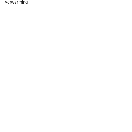
Verwarming
Installatiemateriaal
Sanitair
Diensten
ThermoTokens
Xpressen
24/7 Xpressen
DepotXpress
Xperience
Onderdelenzoeker
Digitaal zakendoen
Bekijk alle evenementen