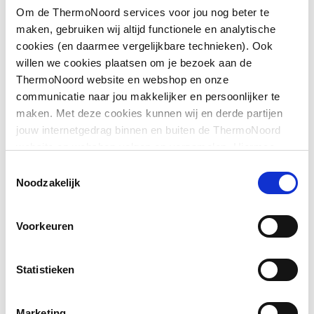
Om de ThermoNoord services voor jou nog beter te
Maat thermostatisch
M28 x 1,5
maken, gebruiken wij altijd functionele en analytische
regelelement
Downloads
cookies (en daarmee vergelijkbare technieken). Ook
willen we cookies plaatsen om je bezoek aan de
Vorm
Recht
ThermoNoord website en webshop en onze
Aansluitschema
image/jpeg
,
111 KB
communicatie naar jou makkelijker en persoonlijker te
Model
Staartstuk/buitendraad
maken. Met deze cookies kunnen wij en derde partijen
schema
image/jpeg
,
111 KB
jouw internetgedrag binnen en buiten de ThermoNoord
Met gebogen staartstuk
Nee
website en webshop volgen en verzamelen. Hiermee
passen wij en derden onze website, app, advertenties en
Met knelset
Overig
image/jpeg
,
111 KB
Nee
Toestemmingsselectie
communicatie aan jouw interesses aan. We slaan je
Noodzakelijk
cookievoorkeur op in je browser.
Voorinstelbaar
Nee
Voorkeuren
Voorinstelling
Zonder slagbegrenzer
Bediening
Thermostatisch zonder
Statistieken
knop
Marketing