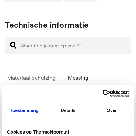
Technische informatie
Materiaal behuizing
Messing
Oppervlaktebeschermin
Vernikkeld
g
Toestemming
Details
Over
Maat radiatoraansluiting
1/2" (15)
Maat leidingaansluiting
1/2" (15)
Cookies op ThermoNoord.nl
Toon meer