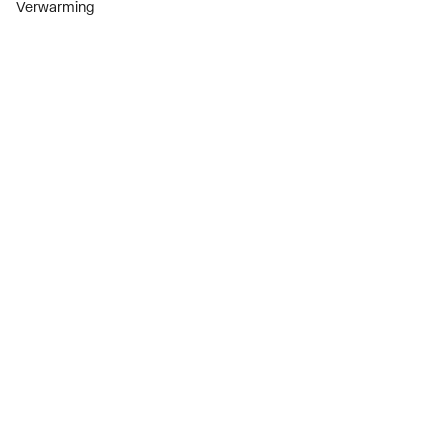
Verwarming
Installatiemateriaal
Sanitair
Diensten
ThermoTokens
Xpressen
24/7 Xpressen
DepotXpress
Xperience
Onderdelenzoeker
Digitaal zakendoen
Bekijk alle evenementen