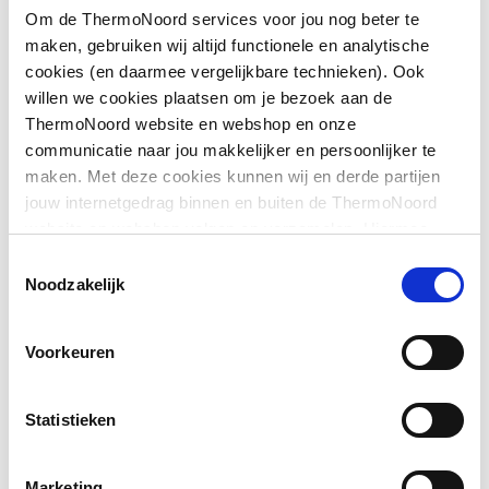
Om de ThermoNoord services voor jou nog beter te
Maat thermostatisch
M28 x 1,5
maken, gebruiken wij altijd functionele en analytische
regelelement
Downloads
cookies (en daarmee vergelijkbare technieken). Ook
willen we cookies plaatsen om je bezoek aan de
Vorm
Haaks
ThermoNoord website en webshop en onze
Overig
image/jpeg
,
35 KB
communicatie naar jou makkelijker en persoonlijker te
Model
Staartstuk/binnendraad
maken. Met deze cookies kunnen wij en derde partijen
Aansluitschema
image/jpeg
,
35 KB
jouw internetgedrag binnen en buiten de ThermoNoord
Met gebogen staartstuk
Nee
website en webshop volgen en verzamelen. Hiermee
passen wij en derden onze website, app, advertenties en
Met knelset
schema
image/jpeg
,
35 KB
Nee
Toestemmingsselectie
communicatie aan jouw interesses aan. We slaan je
Noodzakelijk
cookievoorkeur op in je browser.
Voorinstelbaar
Nee
Voorkeuren
Voorinstelling
Zonder slagbegrenzer
Bediening
Thermostatisch zonder
Statistieken
knop
Marketing