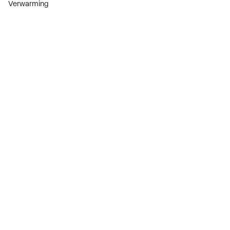
Verwarming
Installatiemateriaal
Sanitair
Diensten
ThermoTokens
Xpressen
24/7 Xpressen
DepotXpress
Xperience
Onderdelenzoeker
Digitaal zakendoen
Bekijk alle evenementen