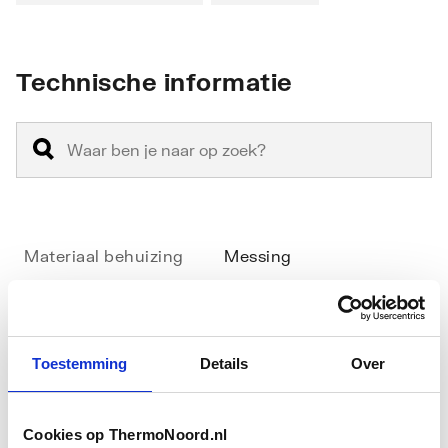
Technische informatie
Materiaal behuizing
Messing
Oppervlaktebeschermin
Vernikkeld
g
Toestemming
Details
Over
Maat radiatoraansluiting
1/2" (15)
Maat leidingaansluiting
1/2" (15)
Cookies op ThermoNoord.nl
Toon meer