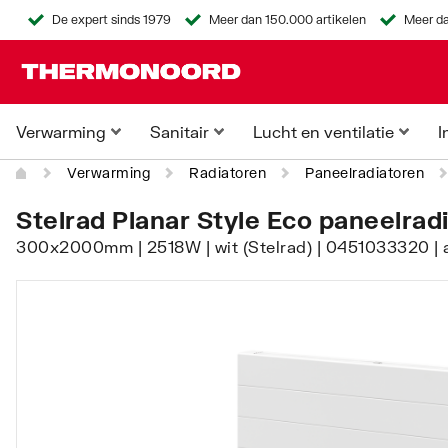
De expert sinds 1979
Meer dan 150.000 artikelen
Meer da
Verwarming
Sanitair
Lucht en ventilatie
I
Verwarming
Radiatoren
Paneelradiatoren
Stelrad Planar Style Eco paneelrad
300x2000mm | 2518W | wit (Stelrad) | 0451033320 | 