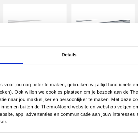
Details
IMI Heimeier Multilux
IMI Heimeier Multilux
4 2-pijps
4 2-pijps
l
onderblokset m. Halo,
onderblokset m. Halo,
recht en haaks
recht en haaks
oor jou nog beter te maken, gebruiken wij altijd functionele en
ieken). Ook willen we cookies plaatsen om je bezoek aan de T
R1/2" - G3/4" HOH 50mm |
R1/2" - G3/4" HOH 50mm |
design-uitvoering | Wit
design-uitvoering | Chroom
e naar jou makkelijker en persoonlijker te maken. Met deze co
g binnen en buiten de ThermoNoord website en webshop volgen e
end
artikel
:
artikel
:
1602445
1602447
bsite, app, advertenties en communicatie aan jouw interesses 
Leverancier
:
Leverancier
:
969027800
969028800
ser.