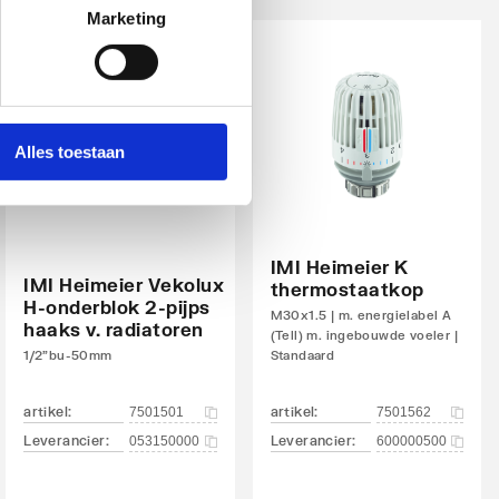
Marketing
Alles toestaan
IMI Heimeier K
IMI Heimeier Vekolux
thermostaatkop
H-onderblok 2-pijps
M30x1.5 | m. energielabel A
haaks v. radiatoren
(Tell) m. ingebouwde voeler |
1/2"bu-50mm
Standaard
artikel
:
artikel
:
7501501
7501562
Leverancier
:
Leverancier
:
053150000
600000500