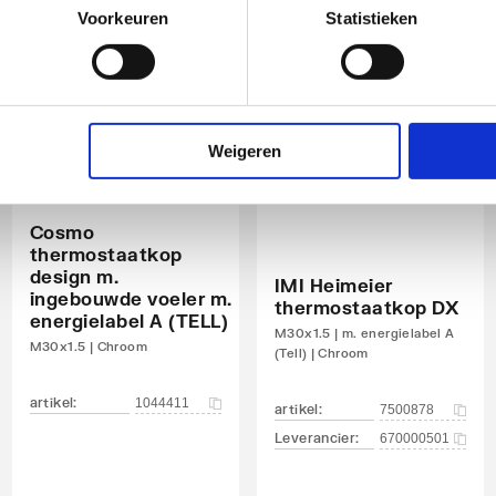
Voorkeuren
Statistieken
Weigeren
Cosmo
thermostaatkop
design m.
IMI Heimeier
ingebouwde voeler m.
thermostaatkop DX
energielabel A (TELL)
M30x1.5 | m. energielabel A
M30x1.5 | Chroom
(Tell) | Chroom
artikel
:
1044411
artikel
:
7500878
Leverancier
:
670000501