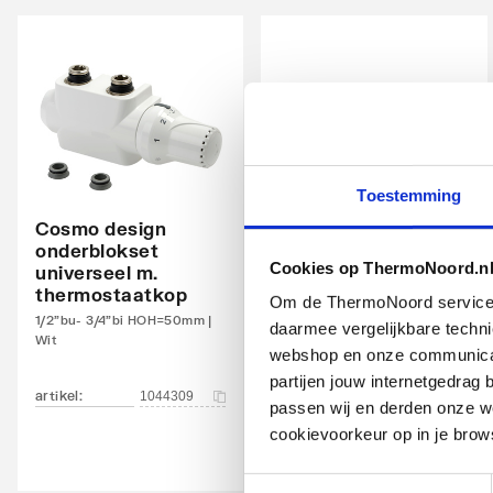
Warmteafgifte 20°C - 70/40
1577
Warmteafgifte bepaald door erkend EN 442
Ja
laboratorium
N-exponent
1.312
Max. werkdruk
10
Toestemming
Waterinhoud
8.7
Cosmo design
Cosmo design
onderblokset
onderblokset
Standaard kleur
Ja
Cookies op ThermoNoord.n
universeel m.
universeel m.
thermostaatkop
thermostaatkop
Om de ThermoNoord services v
Kleur
Wit
1/2"bu- 3/4"bi HOH=50mm |
1/2"bu- 3/4"bi HOH=50mm |
daarmee vergelijkbare techn
Wit
Chroom
RAL-nummer
9016
webshop en onze communicati
partijen jouw internetgedra
artikel
:
artikel
:
Glansgraad
1044309
1044310
Glanz
passen wij en derden onze we
cookievoorkeur op in je brow
Aangelaste strippen
Ja
Toestemmingsselectie
Met zijbekleding
Ja