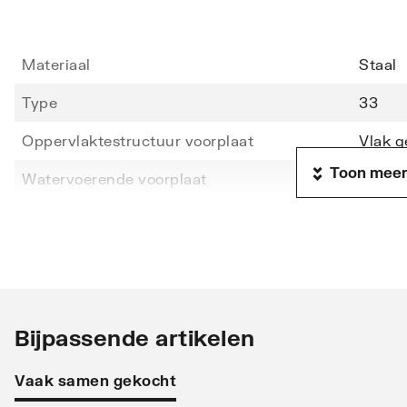
Materiaal
Staal
Type
33
Oppervlaktestructuur voorplaat
Vlak g
Toon meer
Watervoerende voorplaat
Nee
Hoogte
300
Lengte
2000
Diepte
160
Warmteafgifte EN 442 20°C - 55/45
757
Bijpassende artikelen
Warmteafgifte EN 442 20°C - 75/65
2518
Vaak samen gekocht