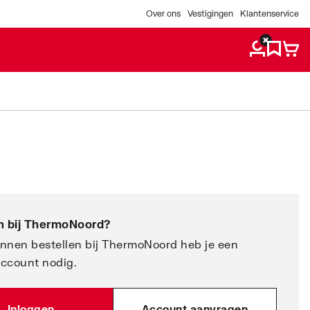
Over ons
Vestigingen
Klantenservice
 bij
ThermoNoord
?
nnen bestellen bij ThermoNoord heb je een
account nodig.
Inloggen
Account aanvragen