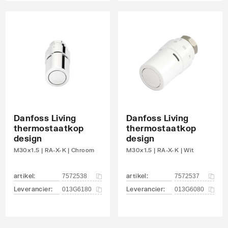
Danfoss Living
Danfoss Living
thermostaatkop
thermostaatkop
design
design
M30x1.5 | RA-X-K | Chroom
M30x1.5 | RA-X-K | Wit
artikel
:
artikel
:
7572538
7572537
Leverancier
:
Leverancier
:
013G6180
013G6080