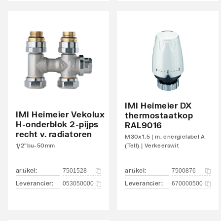
links
Aansluitcombi 45 bovenzijde links/bovenzijde
Nee
rechts
Aansluitcombi 48 bovenzijde links/onderzijde
Nee
rechts
Aansluitcombi 54 bovenzijde
Nee
IMI Heimeier DX
rechts/bovenzijde links
IMI Heimeier Vekolux
thermostaatkop
H-onderblok 2-pijps
RAL9016
Aansluitcombi 58 bovenzijde
Nee
recht v. radiatoren
M30x1.5 | m. energielabel A
rechts/onderzijde rechts
1/2"bu-50mm
(Tell) | Verkeerswit
Aansluitcombi 62 zijkant rechtsboven/zijkant
Nee
artikel
:
artikel
:
7501528
7500876
linksonder
Leverancier
:
Leverancier
:
053050000
670000500
Aansluitcombi 67 zijkant rechtsboven/zijkant
Nee
rechtsonder