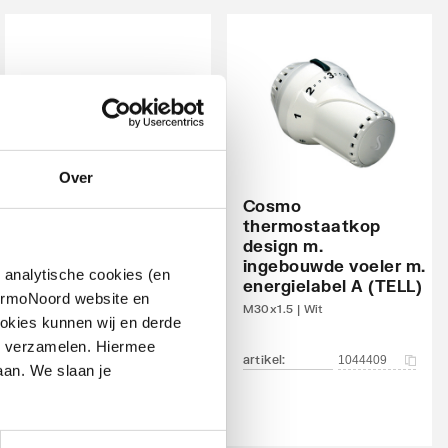
Over
Cosmo
thermostaatkop
design m.
IMI Heimeier Multilux
ingebouwde voeler m.
4 aansluitset, 1 of 2-
 analytische cookies (en
energielabel A (TELL)
pijps
hermoNoord website en
M30x1.5 | Wit
Zwart
okies kunnen wij en derde
n verzamelen. Hiermee
artikel
:
1044409
artikel
:
1537079
aan. We slaan je
Leverancier
:
969064000