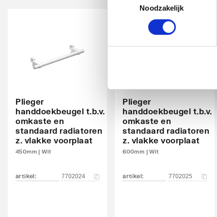
Noodzakelijk
Met bovenbekleding
Ja
Kantelbaar
Nee
Aantal standaard aansluitingen
4
Aansluitcombi 11 onderzijde links/onderzijde
Nee
links
Plieger
Plieger
handdoekbeugel t.b.v.
handdoekbeugel t.b.v.
Aansluitcombi 18 onderzijde links/onderzijde
Nee
omkaste en
omkaste en
rechts
standaard radiatoren
standaard radiatoren
z. vlakke voorplaat
z. vlakke voorplaat
Aansluitcombi 32 zijkant linksboven/zijkant
Nee
450mm | Wit
600mm | Wit
linksonder
artikel
:
artikel
:
7702024
7702025
Aansluitcombi 37 zijkant linksboven/zijkant
Nee
rechtsonder
Aansluitcombi 41 bovenzijde links/onderzijde
Nee