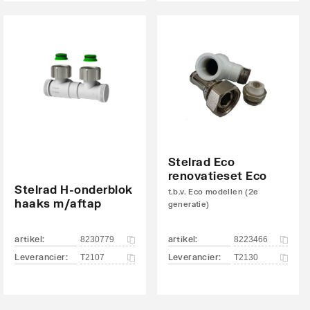
Stelrad Eco
renovatieset Eco
Stelrad H-onderblok
t.b.v. Eco modellen (2e
haaks m/aftap
generatie)
artikel
:
artikel
:
8230779
8223466
Leverancier
:
Leverancier
:
T2107
T2130