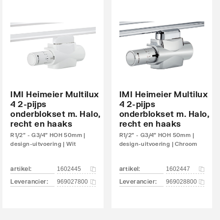
IMI Heimeier Multilux
IMI Heimeier Multilux
4 2-pijps
4 2-pijps
onderblokset m. Halo,
onderblokset m. Halo,
recht en haaks
recht en haaks
R1/2" - G3/4" HOH 50mm |
R1/2" - G3/4" HOH 50mm |
design-uitvoering | Wit
design-uitvoering | Chroom
artikel
:
artikel
:
1602445
1602447
Leverancier
:
Leverancier
:
969027800
969028800