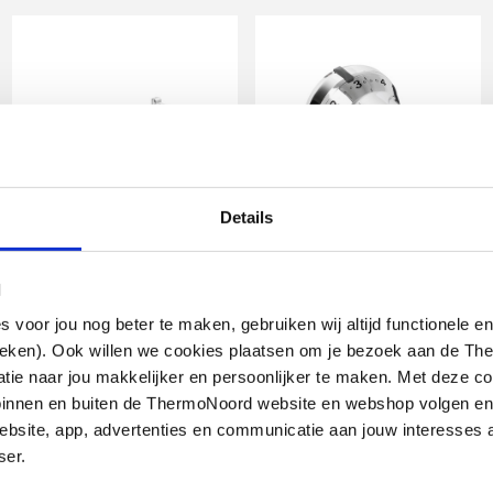
Details
Plieger
Cosmo
handdoekbeugel t.b.v.
thermostaatkop
omkaste en
design m.
l
standaard radiatoren
ingebouwde voeler m.
z. vlakke voorplaat
energielabel A (TELL)
oor jou nog beter te maken, gebruiken wij altijd functionele en
600mm | Wit
M30x1.5 | Chroom
ieken). Ook willen we cookies plaatsen om je bezoek aan de T
e naar jou makkelijker en persoonlijker te maken. Met deze co
artikel
:
artikel
:
end
7702025
1044411
g binnen en buiten de ThermoNoord website en webshop volgen e
bsite, app, advertenties en communicatie aan jouw interesses 
ser.