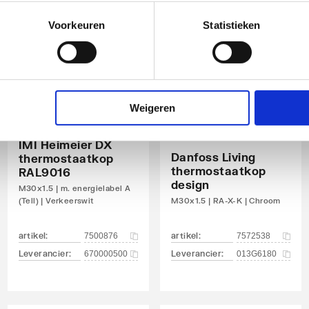
Voorkeuren
Statistieken
Weigeren
IMI Heimeier DX
Danfoss Living
thermostaatkop
thermostaatkop
RAL9016
design
M30x1.5 | m. energielabel A
(Tell) | Verkeerswit
M30x1.5 | RA-X-K | Chroom
artikel
:
artikel
:
7500876
7572538
Leverancier
:
Leverancier
:
670000500
013G6180