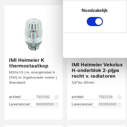
Toestemmingsselectie
Noodzakelijk
Met bovenbekleding
Ja
Kantelbaar
Nee
Aantal standaard aansluitingen
4
Aansluitcombi 11 onderzijde links/onderzijde
Nee
links
IMI Heimeier K
IMI Heimeier Vekolux
thermostaatkop
Aansluitcombi 18 onderzijde links/onderzijde
Nee
H-onderblok 2-pijps
M30x1.5 | m. energielabel A
rechts
recht v. radiatoren
(Tell) m. ingebouwde voeler |
Standaard
1/2"bu-50mm
Aansluitcombi 32 zijkant linksboven/zijkant
Nee
linksonder
artikel
:
artikel
:
7501562
7501528
Leverancier
:
Leverancier
:
Aansluitcombi 37 zijkant linksboven/zijkant
600000500
053050000
Nee
rechtsonder
Aansluitcombi 41 bovenzijde links/onderzijde
Nee