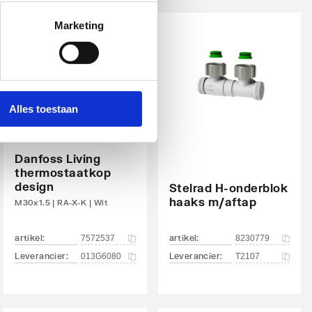
Marketing
Alles toestaan
Danfoss Living
thermostaatkop
design
Stelrad H-onderblok
haaks m/aftap
M30x1.5 | RA-X-K | Wit
artikel
:
artikel
:
7572537
8230779
Leverancier
:
Leverancier
:
013G6080
T2107