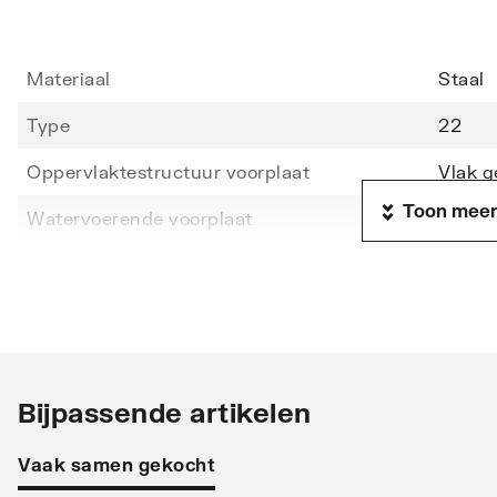
Materiaal
Staal
Type
22
Oppervlaktestructuur voorplaat
Vlak g
Toon meer
Watervoerende voorplaat
Nee
Hoogte
900
Lengte
1400
Diepte
102
Warmteafgifte EN 442 20°C - 55/45
882
Bijpassende artikelen
Warmteafgifte EN 442 20°C - 75/65
2934
Vaak samen gekocht