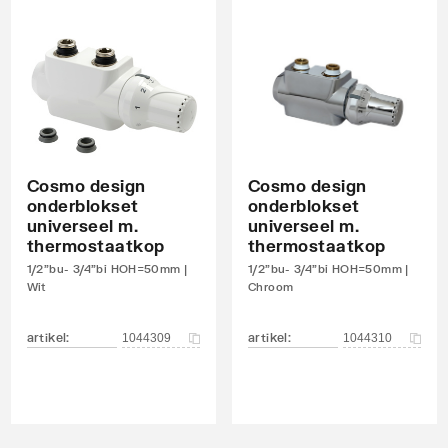
Cosmo design
Cosmo design
onderblokset
onderblokset
universeel m.
universeel m.
thermostaatkop
thermostaatkop
1/2"bu- 3/4"bi HOH=50mm |
1/2"bu- 3/4"bi HOH=50mm |
Wit
Chroom
artikel
:
artikel
:
1044309
1044310