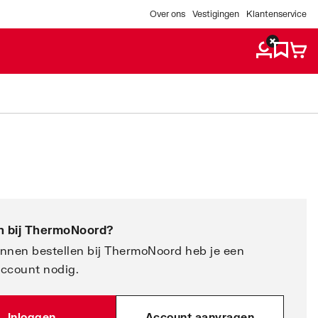
Over ons
Vestigingen
Klantenservice
 bij
ThermoNoord
?
nnen bestellen bij ThermoNoord heb je een
account nodig.
Inloggen
Account aanvragen