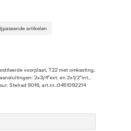
ijpassende artikelen
gestileerde voorplaat, T22 met omkasting,
nsluitingen: 2x3/4"ext. en 2x1/2"int.,
ur: Stelrad 9016, art.nr.:0451092214