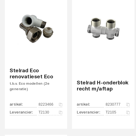
links
Aansluitcombi 45 bovenzijde links/bovenzijde
Nee
rechts
Aansluitcombi 48 bovenzijde links/onderzijde
Nee
rechts
Aansluitcombi 54 bovenzijde
Nee
rechts/bovenzijde links
Stelrad Eco
renovatieset Eco
Aansluitcombi 58 bovenzijde
Nee
Stelrad H-onderblok
t.b.v. Eco modellen (2e
rechts/onderzijde rechts
recht m/aftap
generatie)
Aansluitcombi 62 zijkant rechtsboven/zijkant
Nee
artikel
:
artikel
:
8223466
8230777
linksonder
Leverancier
:
Leverancier
:
T2130
T2105
Aansluitcombi 67 zijkant rechtsboven/zijkant
Nee
rechtsonder