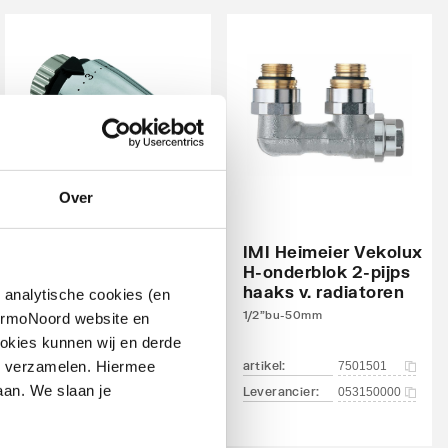
Over
IMI Heimeier Vekolux
IMI Heimeier
H-onderblok 2-pijps
thermostaatkop DX
haaks v. radiatoren
 analytische cookies (en
M30x1.5 | m. energielabel A
(Tell) | Chroom
1/2"bu-50mm
hermoNoord website en
okies kunnen wij en derde
n verzamelen. Hiermee
artikel
:
artikel
:
7500878
7501501
aan. We slaan je
Leverancier
:
Leverancier
:
670000501
053150000