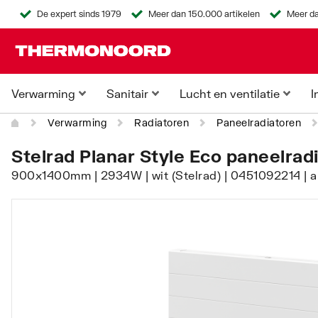
De expert sinds 1979
Meer dan 150.000 artikelen
Meer da
Verwarming
Sanitair
Lucht en ventilatie
I
Verwarming
Radiatoren
Paneelradiatoren
Stelrad Planar Style Eco paneelrad
900x1400mm | 2934W | wit (Stelrad) | 0451092214 | 