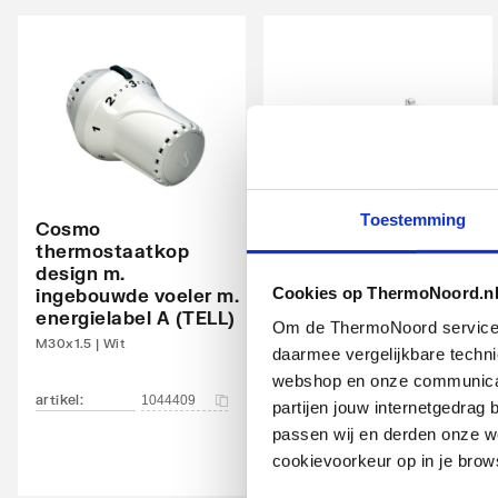
Warmteafgifte 20°C - 70/40
1838
Warmteafgifte bepaald door erkend EN 442
Ja
laboratorium
N-exponent
1.312
Max. werkdruk
10
Waterinhoud
11.9
Toestemming
Cosmo
Plieger
thermostaatkop
handdoekbeugel t.b.v.
Standaard kleur
Ja
design m.
omkaste en
Cookies op ThermoNoord.n
ingebouwde voeler m.
standaard radiatoren
Kleur
Wit
energielabel A (TELL)
z. vlakke voorplaat
Om de ThermoNoord services v
M30x1.5 | Wit
450mm | Wit
daarmee vergelijkbare techn
RAL-nummer
9016
webshop en onze communicati
artikel
:
artikel
:
Glansgraad
1044409
7702024
Glanz
partijen jouw internetgedra
passen wij en derden onze we
Aangelaste strippen
Ja
cookievoorkeur op in je brow
Met zijbekleding
Ja